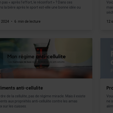
n pas « après l’effort, le réconfort » ? Dans ces
Voic
ns la bière après le sport est-elle une bonne idée ou
mai
sèch
r 2024
•
6 min de lecture
12 
iments anti-cellulite
Pr
dre de la cellulite, pas de régime miracle. Mais il existe
Vou
ents aux propriétés anti-cellulite contre les amas
ne 
x sur les cuisses.
alim