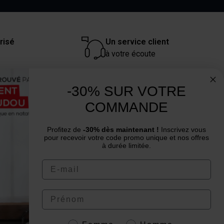
risé
Un service client
à votre écoute
-30% SUR VOTRE
Un conseil ? Une question ?
COMMANDE
Nous contacter par email
Profitez de
-30% dès maintenant !
Inscrivez vous
pour recevoir votre code promo unique et nos offres
à durée limitée.
Email
4.6
/
5
Prénom
Genre