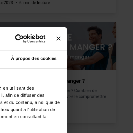
ai 2023
•
6 min de lecture
À propos des cookies
t-on faire du sport après manger ?
 en utilisant des
vez-vous faire du sport après manger ? Combien de
, afin de diffuser des
s faut-il attendre ? La digestion peut-elle compromettre
s et du contenu, ainsi que de
 performances ?
oix quant à l'utilisation de
mars 2023
•
7 min de lecture
moment en consultant la