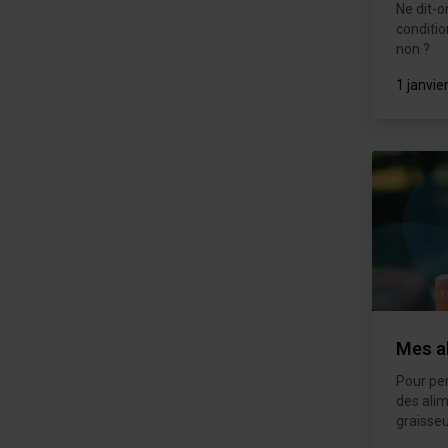
Ne dit-o
conditio
non ?
1 janvie
Mes al
Pour per
des alim
graisseu