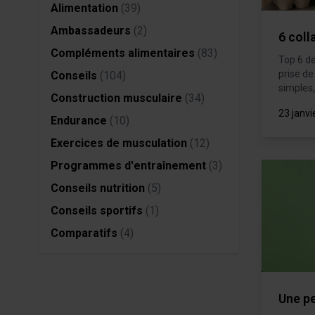
Alimentation
(39)
Sommeil
CLA
Ambassadeurs
(2)
6 coll
Coupe fai
Compléments alimentaires
(83)
Top 6 de
prise de
Conseils
(104)
TOUS NOS PACKS
PAUSE G
simples,
Construction musculaire
(34)
Packs Prise de muscle
Barres
23 janvi
Endurance
(10)
Packs Prise de masse
Pancakes
Exercices de musculation
(12)
Packs Sèche
Programmes d'entraînement
(3)
Packs Minceur
Conseils nutrition
(5)
Packs Perte de poids
Conseils sportifs
(1)
Packs Endurance & Energie
Comparatifs
(4)
Une pe