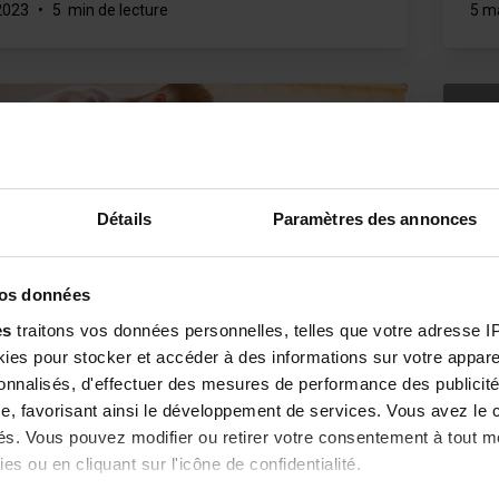
2023
•
5 min de lecture
5 m
Détails
Paramètres des annonces
vos données
s : que manger pour les éviter ?
Peu
es
traitons vos données personnelles, telles que votre adresse IP,
z des crampes ? Elles peuvent venir d'un déséquilibre
Pou
es pour stocker et accéder à des informations sur votre appareil
ire ! Faisons le point et trouvons la meilleure façon de
temp
sonnalisés, d'effectuer des mesures de performance des publicité
en souffrir.
vos
e, favorisant ainsi le développement de services. Vous avez le ch
 2023
•
10 min de lecture
14 
ités. Vous pouvez modifier ou retirer votre consentement à tout 
es ou en cliquant sur l'icône de confidentialité.