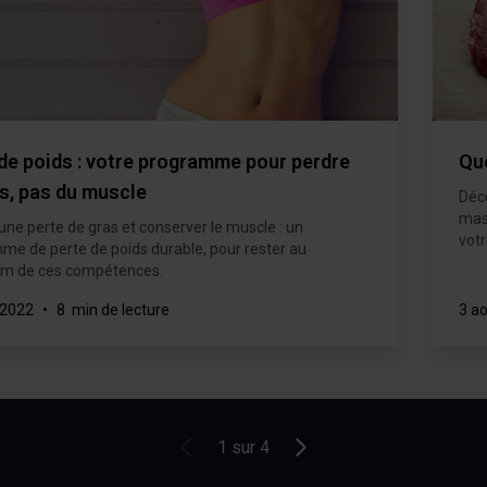
de poids : votre programme pour perdre
Que
s, pas du muscle
Déc
mass
une perte de gras et conserver le muscle : un
votr
me de perte de poids durable, pour rester au
m de ces compétences.
 2022
•
8 min de lecture
3 a
Articles plus récents
Articles plus anciens
1 sur 4