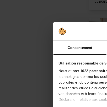
27 mai 
Consentement
Utilisation responsable de 
Crampe
Nous et
nos 1022 partenair
Vous ave
technologies comme les cooki
alimenta
publicités et du contenu per
ne plus 
réaliser des études d’audienc
27 mars
vos données et à leurs final
Déclaration relative aux cooki