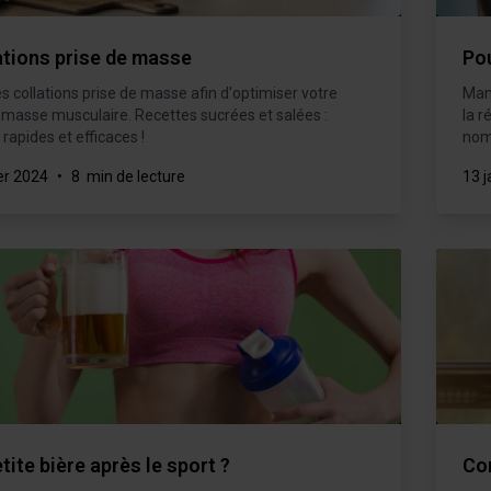
ations prise de masse
Po
m
s collations prise de masse afin d'optimiser votre
Mang
 masse musculaire. Recettes sucrées et salées :
la r
OURMANDE
 rapides et efficaces !
nom
er 2024
•
8 min de lecture
13 j
tite bière après le sport ?
Co