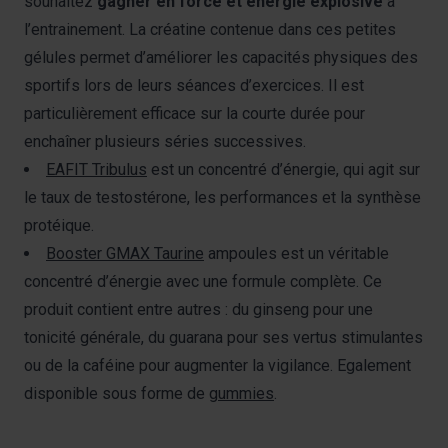
souhaitez
gagner en force et énergie explosive
à
partenaires de médias sociaux, de publicité et analyse,
l’entrainement. La créatine contenue dans ces petites
qui peuvent combiner celles-ci avec des informations
autres que vous leur avez fournies par ailleurs ou
gélules permet d’améliorer les capacités physiques des
collectées lors de votre utilisation de leurs services.
sportifs lors de leurs séances d’exercices. Il est
particulièrement efficace sur la courte durée pour
enchaîner plusieurs séries successives.
EAFIT Tribulus
est un concentré d’énergie, qui agit sur
le taux de testostérone, les performances et la synthèse
protéique.
Booster GMAX Taurine
ampoules est un véritable
concentré d’énergie avec une formule complète. Ce
produit contient entre autres : du ginseng pour une
tonicité générale, du guarana pour ses vertus stimulantes
ou de la caféine pour augmenter la vigilance. Egalement
disponible sous forme de
gummies
.