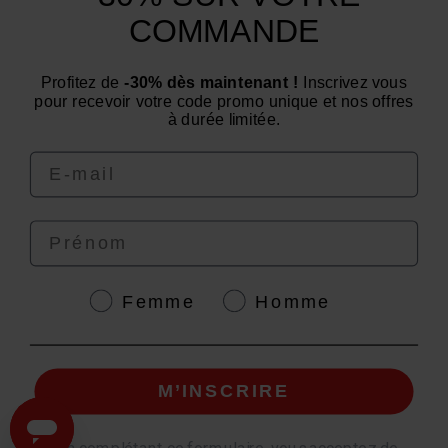
Catégories
COMMANDE
Un conseil ? Une question ?
Profitez de
-30% dès maintenant !
Inscrivez vous
Nous contacter par email
pour recevoir votre code promo unique et nos offres
à durée limitée.
Email
Prénom
4.6
/
5
Genre
Femme
Homme
© EAFIT 2026 | Paiement sécurisé | *Norme AFNOR NF EN 17444. Voir fiche
M’INSCRIRE
produit.
granions.fr
|
punch-power.com
*
En complétant ce formulaire, vous acceptez de