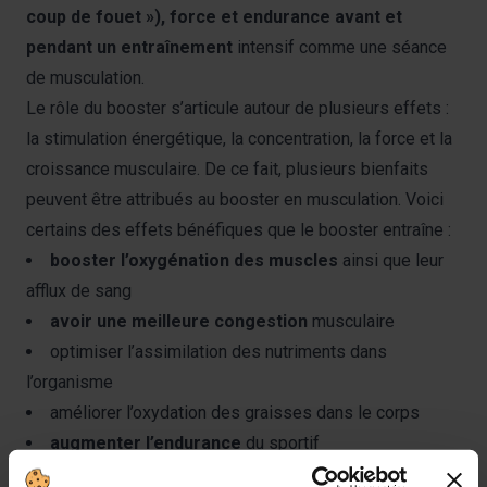
coup de fouet »), force et endurance avant et
pendant un entraînement
intensif comme une séance
de musculation.
Le rôle du booster s’articule autour de plusieurs effets :
la stimulation énergétique, la concentration, la force et la
croissance musculaire. De ce fait, plusieurs bienfaits
peuvent être attribués au booster en musculation. Voici
certains des effets bénéfiques que le booster entraîne :
booster l’oxygénation des muscles
ainsi que leur
afflux de sang
avoir une meilleure congestion
musculaire
optimiser l’assimilation des nutriments dans
l’organisme
améliorer l’oxydation des graisses dans le corps
augmenter l’endurance
du sportif
optimiser la récupération du pratiquant entre chaque