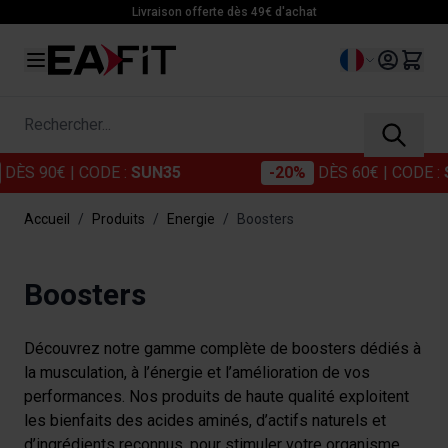
Allez au contenu
Livraison offerte dès 49€ d'achat
Langue
Rechercher...
0€
| CODE :
SUN35
-20%
DÈS 60€
| CODE :
SUN20
Accueil
/
Produits
/
Energie
/
Boosters
Boosters
Découvrez notre gamme complète de boosters dédiés à
la musculation, à l’énergie et l’amélioration de vos
performances. Nos produits de haute qualité exploitent
les bienfaits des acides aminés, d’actifs naturels et
d’ingrédients reconnus, pour stimuler votre organisme.