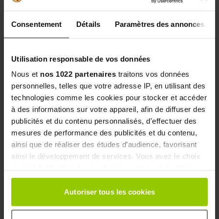
série
accroitre les capacités physiques du sportif en lui
Consentement
Détails
Paramètres des annonces
donnant plus de force
offrir davantage d’énergie sur la durée
Utilisation responsable de vos données
De ce fait, si vous cherchez à gagner en force, en
Nous et
nos 1022 partenaires
traitons vos données
endurance, en congestion et que vous souhaitez
personnelles, telles que votre adresse IP, en utilisant des
améliorer votre résistance contre la fatigue, le booster
technologies comme les cookies pour stocker et accéder
est l’allié idéal.
à des informations sur votre appareil, afin de diffuser des
Vous avez même la possibilité de choisir le booster qui
publicités et du contenu personnalisés, d'effectuer des
conviendra le mieux, car celui-ci se décline sous
mesures de performance des publicités et du contenu,
plusieurs formes : gélules, comprimés, gummies, poudre
ainsi que de réaliser des études d’audience, favorisant
ainsi le développement de services. Vous avez le choix
à diluer, ou shot.
quant à l'utilisation de vos données et à leurs finalités.
Vous pouvez modifier ou retirer votre consentement à
QUEL BOOSTER CHOISIR EN
tout moment en consultant la Déclaration relative aux
Autoriser tous les cookies
cookies ou en cliquant sur l'icône de confidentialité.
MUSCULATION ?