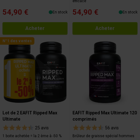
efficace
54,90 €
54,90 €
En stock
En stock
Acheter
Acheter
N°1 des ventes
Lot de 2 EAFIT Ripped Max
EAFIT Ripped Max Ultimate 120
Ultimate
comprimés
25 avis
56 avis
1 boite achetée = la 2 ème à -50 %
Brûleur de graisse spécial hommes