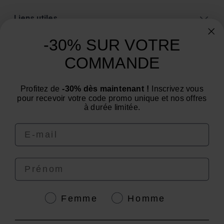
Liens utiles
A propos
-30% SUR VOTRE
Catégories
COMMANDE
Un conseil ? Une question ?
Profitez de
-30% dès maintenant !
Inscrivez vous
Nous contacter par email
pour recevoir votre code promo unique et nos offres
à durée limitée.
Email
Prénom
4.6
/
5
Genre
Femme
Homme