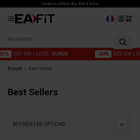
Allez au contenu
Livraison offerte dès 49€ d'achat
Langue
Rechercher...
DÈS 90€
| CODE :
SUN35
-20%
DÈS 60€
| CODE :
Accueil
/
Best Sellers
Best Sellers
AFFINER LES OPTIONS