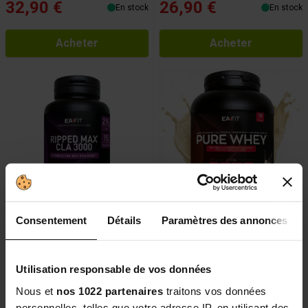
32,90 €
26,90 €
En stock
En stock
Acheter
Acheter
Consentement
Détails
Paramètres des annonces
EAFIT Ripped Max CLA 3000 60
Pure Whey Vanille Intense
capsules
750gr
76 avis
379 avis
Utilisation responsable de vos données
Un brûleur de graisse à l'action ciblée
Nous et
nos 1022 partenaires
traitons vos données
21,99 €
39,90 €
En stock
En stock
personnelles, telles que votre adresse IP, en utilisant des