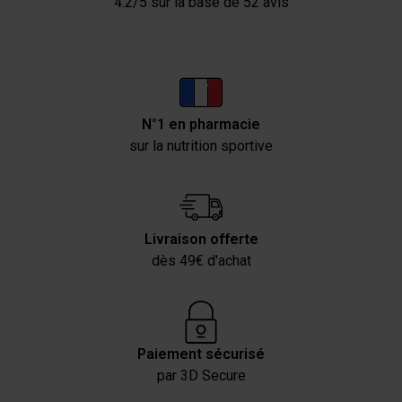
4.2/5 sur la base de 52 avis
Les cookies nous permettent de personnaliser le contenu
et les annonces, afin de vous offrir des fonctionnalités
relatives aux médias sociaux et de nous permettre une
analyse du trafic. Nous partageons également des
informations sur votre utilisation de notre site avec nos
partenaires de médias sociaux, de publicité et analyse,
N°1 en pharmacie
qui peuvent combiner celles-ci avec des informations
sur la nutrition sportive
autres que vous leur avez fournies par ailleurs ou
collectées lors de votre utilisation de leurs services.
Livraison offerte
dès 49€ d'achat
Paiement sécurisé
par 3D Secure