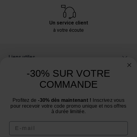
Un service client
à votre écoute
Liens utiles
A propos
-30% SUR VOTRE
Catégories
COMMANDE
Un conseil ? Une question ?
Profitez de
-30% dès maintenant !
Inscrivez vous
Nous contacter par email
pour recevoir votre code promo unique et nos offres
à durée limitée.
Email