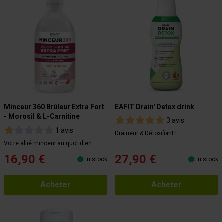
Minceur 360 Brûleur Extra Fort
EAFIT Drain' Detox drink
- Morosil & L-Carnitine
3 avis
1 avis
Draineur & Détoxifiant !
Votre allié minceur au quotidien
16,90 €
27,90 €
En stock
En stock
Acheter
Acheter