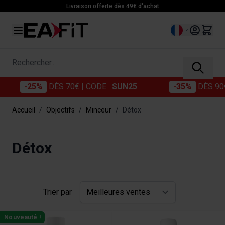
Allez au contenu
Livraison offerte dès 49€ d'achat
Langue
Rechercher...
-25%
DÈS 70€
| CODE :
SUN25
-35%
DÈS 90€
|
Accueil
/
Objectifs
/
Minceur
/
Détox
Détox
Trier par
Nouveauté !