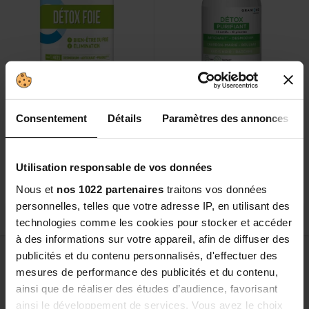
Detox Foie - 1000 mg - 60
Boisson Détox Purifiant
Consentement
Détails
Paramètres des annonces
comprimés
1 avis
18 avis
La boisson détox experte qui allège
l’organisme
Bien-être du foie
Utilisation responsable de vos données
16,90 €
16,90 €
En stock
En stock
Nous et
nos 1022 partenaires
traitons vos données
personnelles, telles que votre adresse IP, en utilisant des
Acheter
Acheter
technologies comme les cookies pour stocker et accéder
à des informations sur votre appareil, afin de diffuser des
publicités et du contenu personnalisés, d'effectuer des
mesures de performance des publicités et du contenu,
ainsi que de réaliser des études d’audience, favorisant
6
articles
Voir
ainsi le développement de services. Vous avez le choix