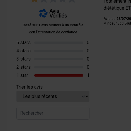
Totalement ine
diététique ET 
Avis du
23/07/2
Minceur 360 Brûle
Basé sur
1
avis soumis à un contrôle
Voir l’attestation de confiance
5 stars
0
4 stars
0
3 stars
0
2 stars
0
1 star
1
Trier les avis