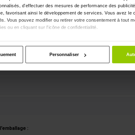
sonnalisés, d'effectuer des mesures de performance des publicité
de charnière : changement de rythme, retour à une meilleure hygi
e, favorisant ainsi le développement de services. Vous avez le ch
mplète, avec une action sur les graisses, l’équilibre glycémique 
ités. Vous pouvez modifier ou retirer votre consentement à tout 
es ou en cliquant sur l'icône de confidentialité.
imerions également :
ns sur votre localisation géographique qui peuvent être précises 
quement
Personnaliser
Auto
 en l'analysant activement pour en relever les caractéristiques s
aitement de vos données personnelles et définir vos préférences
er ou retirer votre consentement à tout moment à partir de la dé
e personnaliser le contenu et les annonces, afin de vous offrir
us permettre une analyse du trafic. Nous partageons égalemen
ec nos partenaires de médias sociaux, de publicité et analyse, q
 que vous leur avez fournies par ailleurs ou collectées lors 
l’emballage :