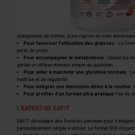
programme minceur : l’utilisation des graisses, l’équilibr
POURQUOI CHOISIR MINCEUR 360 BRÛLEU
Pour soutenir un objectif perte de poids :
Ce prod
changement de rythme, d’une reprise en main alimentaire 
Pour favoriser l’utilisation des graisses :
La formu
perte de poids.
Pour accompagner le métabolisme :
Quand les ha
garder un réflexe minceur simple au quotidien.
Pour aider à maintenir une glycémie normale :
Le
maîtrise et de régularité.
Pour intégrer une dimension détox à la routine :
Pour profiter d’un format ultra-pratique
Pas de sh
L’EXPERTISE EAFIT
EAFIT développe des formules pensées pour s’intégrer d
particulièrement simple à utiliser. Le format 500 ml perm