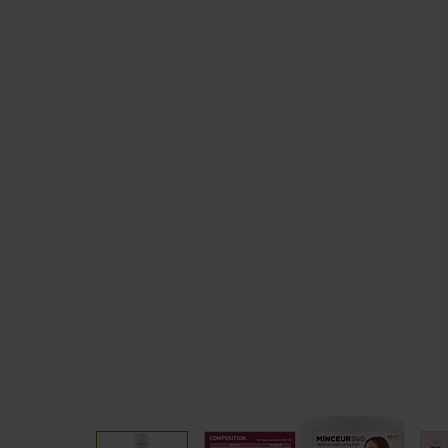
Sommeil
CLA
Coupe fai
TOUS NOS PACKS
PAUSE G
Packs Prise de muscle
Barres
Packs Prise de masse
Pancakes
Packs Sèche
Packs Minceur
Packs Perte de poids
Packs Endurance & Energie
View larger image
View larger image
View larger 