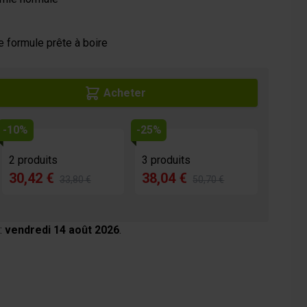
e formule prête à boire
Acheter
-10%
-25%
2 produits
3 produits
30,42 €
38,04 €
33,80 €
50,70 €
:
vendredi 14 août 2026
.
age
View larger image