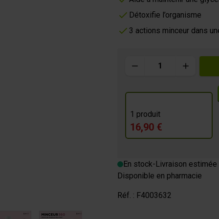
Détoxifie l’organisme
m
3 actions minceur dans un
OURMANDE
Quantité
1 produit
16,90 €
En stock
-
Livraison estimée 
Disponible en pharmacie
Réf. :
F4003632
image
View larger image
View larger image
View larger image
View larger im