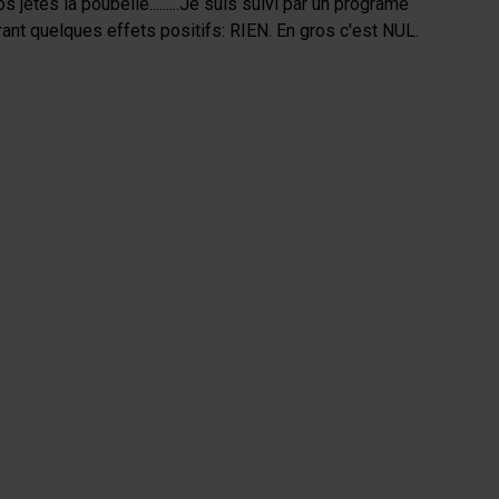
s jetés la poubelle.........Je suis suivi par un programe
pérant quelques effets positifs: RIEN. En gros c'est NUL.