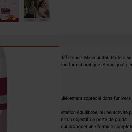
oup de pouce ciblé peut faire la différence. Minceur 360 Brûleur 
r les programmes minceur. Son format pratique et son goût pêch
été
Citrus sinensis
. Il est particulièrement apprécié dans l’unive
te.
e. Il ne remplace ni une alimentation équilibrée, ni une activité
cadrer ses habitudes ou soutenir un objectif de perte de poids.
tres actifs complémentaires pour proposer une formule complète,