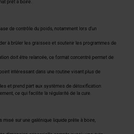
at prêt à boire.
ase de contrôle du poids, notamment lors d’un
ider à brûler les graisses et soutenir les programmes de
ation doit être relancée, ce format concentré permet de
oint intéressant dans une routine visant plus de
ales et prend part aux systèmes de détoxification.
ent, ce qui facilite la régularité de la cure.
misé sur une galénique liquide prête à boire,