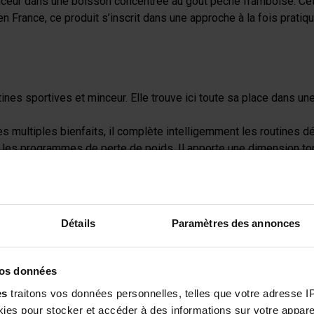
minceur dans une boisson concentrée au goût pêche framboise. Ce
en France, ce produit s’inscrit dans une approche à la fois prati
ines sportives et minceur. Elle trouve ici toute sa place dans u
es multiples bienfaits, il complète intelligemment les routines déd
ir les programmes de perte de poids. Il apporte une dimension ton
male. C’est un actif pertinent pour accompagner les personnes qu
 urinaires normales et participe aux systèmes de détoxification.
 :
Elles enrichissent la formule et participent à son profil global
Détails
Paramètres des annonces
?
ids ;
vos données
ans préparation ;
es
traitons vos données personnelles, telles que votre adresse IP,
rendre avant l’effort ;
es pour stocker et accéder à des informations sur votre appareil