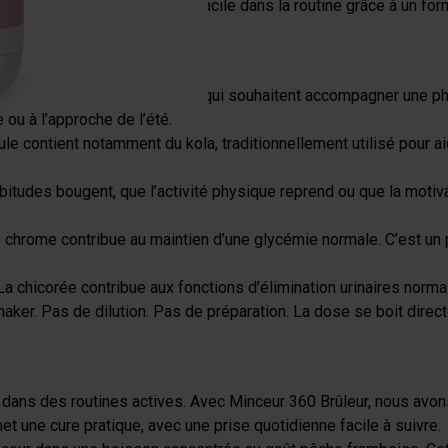
e glycémique et l’intégration facile dans la routine grâce à un form
R ?
uit s’adresse aux personnes qui souhaitent accompagner une ph
ou à l’approche de l’été.
le contient notamment du kola, traditionnellement utilisé pour a
bitudes bougent, que l’activité physique reprend ou que la motiv
 chrome contribue au maintien d’une glycémie normale. C’est un p
La chicorée contribue aux fonctions d’élimination urinaires norm
aker. Pas de dilution. Pas de préparation. La dose se boit directem
ans des routines actives. Avec Minceur 360 Brûleur, nous avons 
et une cure pratique, avec une prise quotidienne facile à suivre.