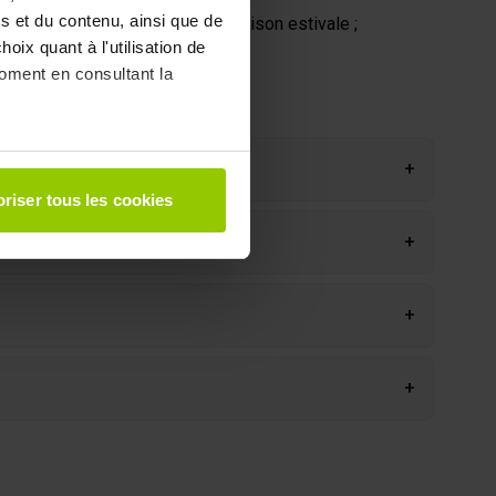
s et du contenu, ainsi que de
ène de vie, préparation de la saison estivale ;
oix quant à l'utilisation de
et la détox.
moment en consultant la
+
à plusieurs mètres près
riser tous les cookies
pécifiques (empreintes
+
, reportez-vous à la
section «
claration sur les cookies.
+
 des fonctionnalités relatives
t des informations sur votre
+
ui peuvent combiner celles-ci
de votre utilisation de leurs