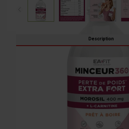
Description
Quand la silhouette semble plus difficile à affiner, un c
dans une boisson prête à boire, pensée pour accompagne
quotidien.
QU'EST-CE QUE LE MOROSIL ?
Le Morosil est un extrait d’oranger doux, issu de la vari
dédiées à la gestion du poids et au travail de la silhouet
Cet actif s’intègre parfaitement dans une approche global
périodes où l’on souhaite relancer sa motivation, mieux 
Dans Minceur 360 Brûleur, le Morosil est associé à d’au