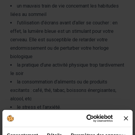
un mauvais train de vie concernant les habitudes
liées au sommeil
l’utilisation d’écrans avant d’aller se coucher : en
effet, la lumière bleue est un stimulant pour votre
cerveau. Elle est susceptible de retarder votre
endormissement ou de perturber votre horloge
biologique
la pratique d’une activité physique trop tardivement
le soir
la consommation d’aliments ou de produits
excitants : café, thé, tabac, boissons énergisantes,
alcool, etc
le stress et l’anxiété.
On répertorie différents types de troubles du sommeil
: les dyssomnies, les parasomnies et les troubles du
sommeil liés à une maladie ou à un trouble
Consentement
Détails
Paramètres des annonces