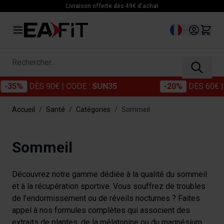
Allez au contenu
Livraison offerte dès 49€ d'achat
Langue
Rechercher...
DÈS 90€
| CODE :
SUN35
-20%
DÈS 60€
| CODE 
Accueil
/
Santé
/
Catégories
/
Sommeil
Sommeil
Découvrez notre gamme dédiée à la qualité du sommeil
et à la récupération sportive. Vous souffrez de troubles
de l’endormissement ou de réveils nocturnes ? Faites
appel à nos formules complètes qui associent des
extraits de plantes, de la mélatonine ou du magnésium.