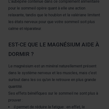
L’aubépine contenue dans ce complément alimentaire
autres que vous leur avez fournies par ailleurs ou
collectées lors de votre utilisation de leurs services.
pour le sommeil opère quant à elle une action
relaxante, tandis que le houblon et la valériane limitent
les états nerveux pour que votre sommeil soit plus
calme et réparateur.
EST-CE QUE LE MAGNÉSIUM AIDE À
DORMIR ?
Le magnésium est un minéral naturellement présent
dans le système nerveux et les muscles, mais c’est
surtout dans les os qu’on le retrouve en plus grande
quantité.
Ses effets bénéfiques sur le sommeil ne sont plus à
prouver :
il permet de réduire la fatigue : en effet, le