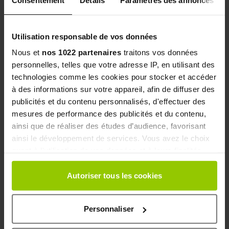
psychiatrique. Ces troubles du sommeil et de
l’endormissement peuvent être responsables
Utilisation responsable de vos données
d’insomnies, de difficultés à s’endormir, de
Nous et
nos 1022 partenaires
traitons vos données
somnolences, etc.
personnelles, telles que votre adresse IP, en utilisant des
technologies comme les cookies pour stocker et accéder
QUELS OLIGOÉLÉMENTS OU
à des informations sur votre appareil, afin de diffuser des
publicités et du contenu personnalisés, d'effectuer des
VITAMINES POUR LE SOMMEIL ?
mesures de performance des publicités et du contenu,
ainsi que de réaliser des études d’audience, favorisant
Le Magnésium
offre une première possibilité pour
ainsi le développement de services. Vous avez le choix
réduire vos risques de troubles du sommeil. Ce
quant à l'utilisation de vos données et à leurs finalités.
complément alimentaire contient du magnésium, un
Vous pouvez modifier ou retirer votre consentement à
oligoélément qui garantit le bon équilibre et le
tout moment en consultant la Déclaration relative aux
Autoriser tous les cookies
cookies ou en cliquant sur l'icône de confidentialité.
fonctionnement normal de votre métabolisme
énergétique. Il assure également le fonctionnement
Personnaliser
Si vous le permettez, nous aimerions également :
optimal de votre système nerveux et permet de
Collecter des informations sur votre localisation