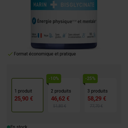
Plus d'énergie physique et mentale
25,90 €
4.5/5 -
29 avis
Optimise le Métabolisme Énergétique
Soutien du Système Nerveux et Musculaire
Haute Biodisponibilité et Absorption
Format économique et pratique
-10%
-25%
1 produit
2 produits
3 produits
25,90 €
46,62 €
58,29 €
51,80 €
77,70 €
En stock