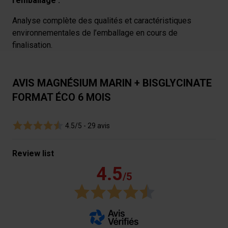
l’emballage :
partenaires de médias sociaux, de publicité et analyse,
qui peuvent combiner celles-ci avec des informations
Analyse complète des qualités et caractéristiques
autres que vous leur avez fournies par ailleurs ou
environnementales de l’emballage en cours de
collectées lors de votre utilisation de leurs services.
finalisation.
AVIS MAGNÉSIUM MARIN + BISGLYCINATE
FORMAT ÉCO 6 MOIS
4.5/5 -
29 avis
Review list
4.5
/5