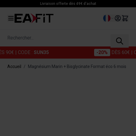
Allez au contenu
Livraison offerte dès 49€ d'achat
Langue
Rechercher...
€
| CODE :
SUN35
-20%
DÈS 60€
| CODE 
Accueil
/
Magnésium Marin + Bisglycinate Format éco 6 mois
Main image
Click to view image in fullscreen