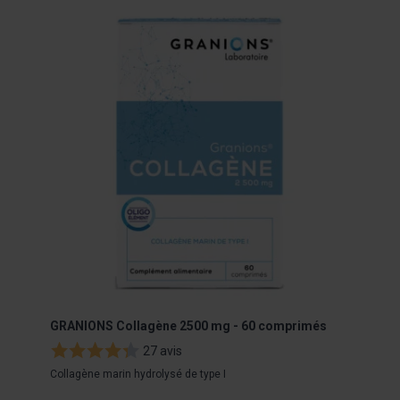
Navigating through the elements of the carousel is possibl
Press to skip carousel
Press to go to carousel navigation
GRANIONS Collagène 2500 mg - 60 comprimés
22 V
27 avis
Collagène marin hydrolysé de type I
Augme