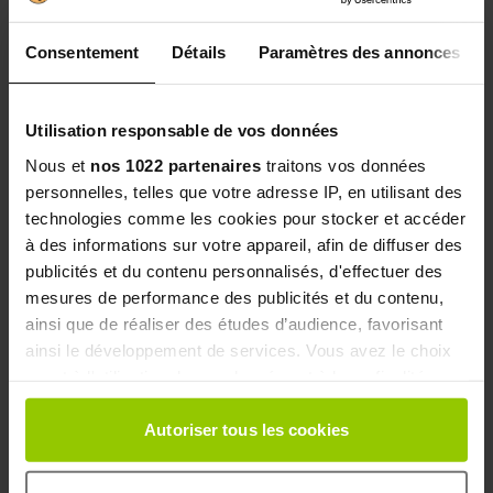
Consentement
Détails
Paramètres des annonces
Utilisation responsable de vos données
Nous et
nos 1022 partenaires
traitons vos données
personnelles, telles que votre adresse IP, en utilisant des
technologies comme les cookies pour stocker et accéder
à des informations sur votre appareil, afin de diffuser des
publicités et du contenu personnalisés, d'effectuer des
QUI SOMMES NOUS ?
mesures de performance des publicités et du contenu,
ainsi que de réaliser des études d’audience, favorisant
Les oligo-éléments sont utilisés depuis l'Antiquité pour
ainsi le développement de services. Vous avez le choix
quant à l'utilisation de vos données et à leurs finalités.
leurs vertus.
Vous pouvez modifier ou retirer votre consentement à
Depuis 1948, le Laboratoire des Granions, spécialiste
tout moment en consultant la Déclaration relative aux
Autoriser tous les cookies
des oligo-éléments unitaires, met tout son savoir-faire à
cookies ou en cliquant sur l'icône de confidentialité.
votre service pour
vous proposer des actifs