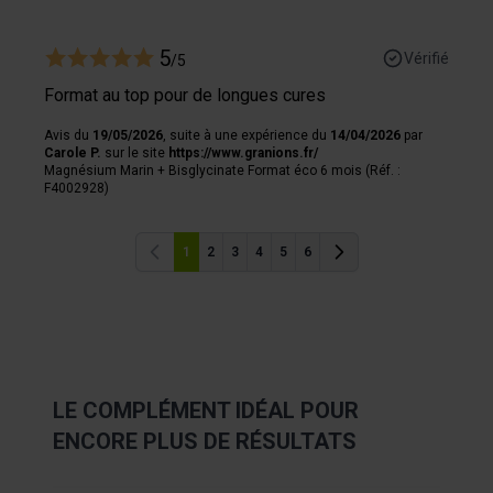
5
Vérifié
/5
Format au top pour de longues cures
Avis du
19/05/2026
, suite à une expérience du
14/04/2026
par
Carole P.
sur le site
https://www.granions.fr/
Magnésium Marin + Bisglycinate Format éco 6 mois (Réf. :
F4002928)
1
2
3
4
5
6
Précédent
Précédent
LE COMPLÉMENT IDÉAL POUR
ENCORE PLUS DE RÉSULTATS