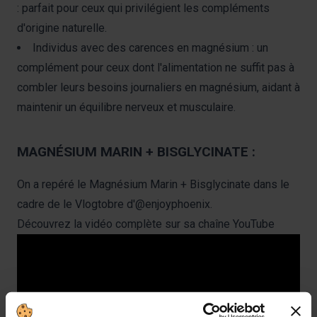
: parfait pour ceux qui privilégient les compléments
d'origine naturelle.
Individus avec des carences en magnésium : un
complément pour ceux dont l'alimentation ne suffit pas à
combler leurs besoins journaliers en magnésium, aidant à
maintenir un équilibre nerveux et musculaire.
MAGNÉSIUM MARIN + BISGLYCINATE :
On a repéré le Magnésium Marin + Bisglycinate dans le
cadre de le Vlogtobre d'
@enjoyphoenix.
Découvrez la vidéo complète sur sa chaîne YouTube