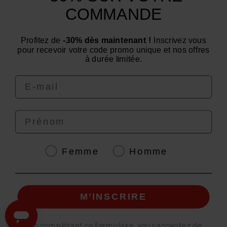
Catégories
COMMANDE
Un conseil ? Une question ?
Profitez de
-30% dès maintenant !
Inscrivez vous
Nous contacter par email
pour recevoir votre code promo unique et nos offres
à durée limitée.
Email
Prénom
4.6
/
5
Genre
Femme
Homme
© EAFIT 2026 | Paiement sécurisé | *Norme AFNOR NF EN 17444. Voir fiche
M’INSCRIRE
produit.
granions.fr
|
punch-power.com
*
En complétant ce formulaire, vous acceptez de