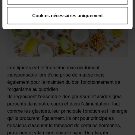
à 4 grammes de glucides par kg par jour.
Collecter des informations sur votre localisation
Les lipides
géographique qui peuvent être précises à plusieurs
Cookies nécessaires uniquement
mètres près
Identifier votre appareil en l'analysant activement
pour en relever les caractéristiques spécifiques
(empreintes digitales).
Pour en savoir plus sur le traitement de vos données
personnelles et définir vos préférences, reportez-vous à
la
section « Détails »
. Vous pouvez modifier ou retirer
Les lipides est le troisième macronutriment
votre consentement à tout moment à partir de la
indispensable lors d’une prise de masse mais
déclaration sur les cookies.
également pour le maintien du bon fonctionnement de
l’organisme au quotidien.
Les cookies nous permettent de personnaliser le contenu
Ils regroupent l’ensemble des graisses et acides gras
et les annonces, afin de vous offrir des fonctionnalités
présents dans notre corps et dans l’alimentation. Tout
relatives aux médias sociaux et de nous permettre une
comme les glucides, leur principale fonction est l’énergie
analyse du trafic. Nous partageons également des
qu’ils procurent. Également, ils ont pour principales
informations sur votre utilisation de notre site avec nos
missions d’assurer le transport de certains hormones,
partenaires de médias sociaux, de publicité et analyse,
protéines et vitamines dans le sang. De plus,
ils