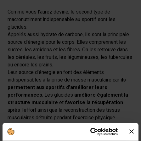
Comme vous l’aurez deviné, le second type de
macronutriment indispensable au sportif sont les
glucides.
Appelés aussi hydrate de carbone, ils sont la principale
source d’énergie pour le corps. Elles comprennent les
sucres, les amidons et les fibres. On les retrouve dans
les céréales, les fruits, les légumineuses, les tubercules
ou encore les grains.
Leur source d’énergie en font des éléments
indispensables à la prise de masse musculaire car
ils
permettent aux sportifs d’améliorer leurs
performances
. Les glucides
améliore également la
structure musculaire
et
favorise la récupération
après l’effort ainsi que la reconstruction des tissus
musculaires détruits pendant l’exercice physique.
Ainsi durant une séance de sport, nous dépensons une
grande quantité de glycogènes musculaires, impliquant
un besoin élevé en glucides puisqu’ils sont à l’origine de