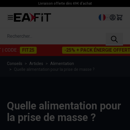
Allez au contenu
Livraison offerte dès 49€ d'achat
Langue
Rechercher...
DE :
FIT25
-25% + PACK ÉNERGIE OFFERT
DÈ
Conseils
>
Articles
>
Alimentation
>
Quelle alimentation pour la prise de masse ?
Quelle alimentation pour
la prise de masse ?