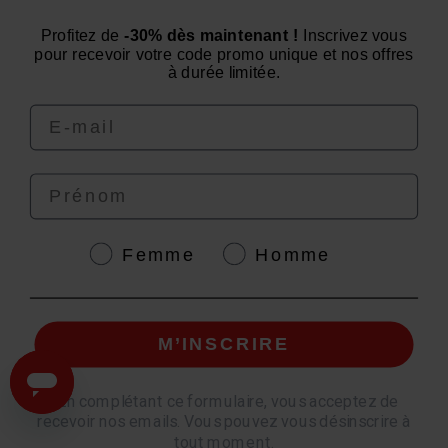
Un conseil ? Une question ?
Profitez de
-30% dès maintenant !
Inscrivez vous
Nous contacter par email
pour recevoir votre code promo unique et nos offres
à durée limitée.
Email
Prénom
4.6
/
5
Genre
Femme
Homme
© EAFIT 2026 | Paiement sécurisé | *Norme AFNOR NF EN 17444. Voir fiche
M’INSCRIRE
produit.
granions.fr
|
punch-power.com
*
En complétant ce formulaire, vous acceptez de
recevoir nos emails. Vous pouvez vous désinscrire à
tout moment.