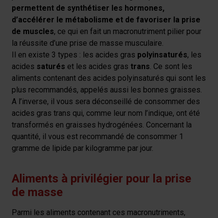
qui peuvent combiner celles-ci avec des informations
permettent de synthétiser les hormones,
autres que vous leur avez fournies par ailleurs ou
d’accélérer le métabolisme
et de favoriser la prise
collectées lors de votre utilisation de leurs services.
de muscles
, ce qui en fait un macronutriment pilier pour
la réussite d’une prise de masse musculaire.
Il en existe 3 types : les acides gras
polyinsaturés
, les
acides
saturés
et les acides gras
trans
. Ce sont les
aliments contenant des acides polyinsaturés qui sont les
plus recommandés, appelés aussi les bonnes graisses.
A l’inverse, il vous sera déconseillé de consommer des
acides gras trans qui, comme leur nom l’indique, ont été
transformés en graisses hydrogénées. Concernant la
quantité, il vous est recommandé de consommer 1
gramme de lipide par kilogramme par jour.
Aliments à privilégier pour la prise
de masse
Parmi les aliments contenant ces macronutriments,