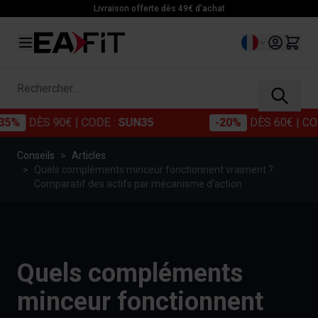
Allez au contenu
Livraison offerte dès 49€ d'achat
Langue
Rechercher...
 90€
| CODE :
SUN35
-20%
DÈS 60€
| CODE :
SUN
Conseils
>
Articles
>
Quels compléments minceur fonctionnent vraiment ?
Comparatif des actifs par mécanisme d'action
Quels compléments
minceur fonctionnent