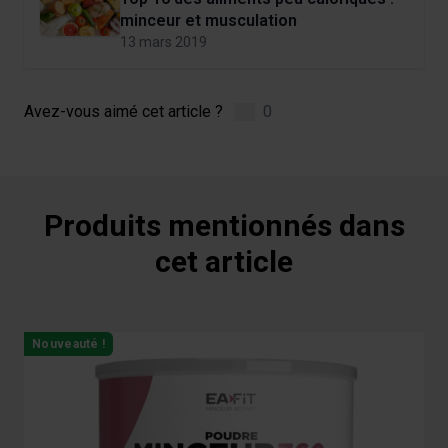
minceur et musculation
13 mars 2019
Avez-vous aimé cet article ?
0
Produits mentionnés dans
cet article
Navigating through the elements of the carousel is possible us
Press to skip carousel
Press to go to carousel navigation
Nouveauté !