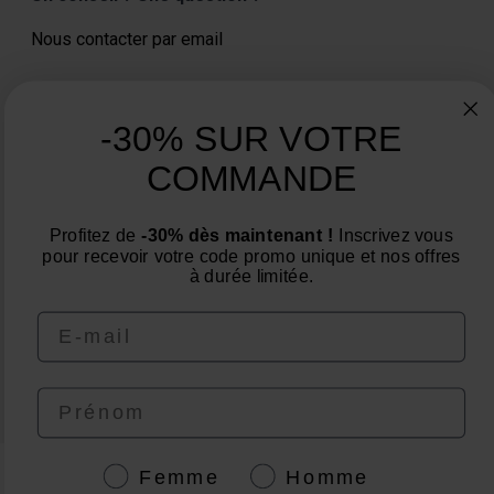
Nous contacter par email
-30% SUR VOTRE
COMMANDE
4.6
/
5
Profitez de
-30% dès maintenant !
Inscrivez vous
pour recevoir votre code promo unique et nos offres
à durée limitée.
Email
© EAFIT 2026 | Paiement sécurisé | *Norme AFNOR NF EN 17444. Voir fiche
produit.
granions.fr
|
punch-power.com
Prénom
Genre
Femme
Homme
Paiement sécurisé avec