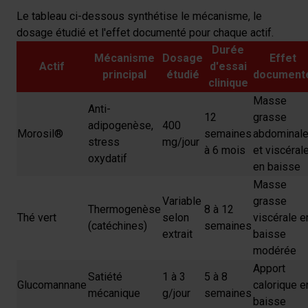
Le tableau ci-dessous synthétise le mécanisme, le
dosage étudié et l'effet documenté pour chaque actif.
Durée
Mécanisme
Dosage
Effet
Actif
d'essai
principal
étudié
document
clinique
Masse
Anti-
12
grasse
adipogenèse,
400
Morosil®
semaines
abdominal
stress
mg/jour
à 6 mois
et viscéral
oxydatif
en baisse
Masse
Variable
grasse
Thermogenèse
8 à 12
Thé vert
selon
viscérale e
(catéchines)
semaines
extrait
baisse
modérée
Apport
Satiété
1 à 3
5 à 8
Glucomannane
calorique e
mécanique
g/jour
semaines
baisse