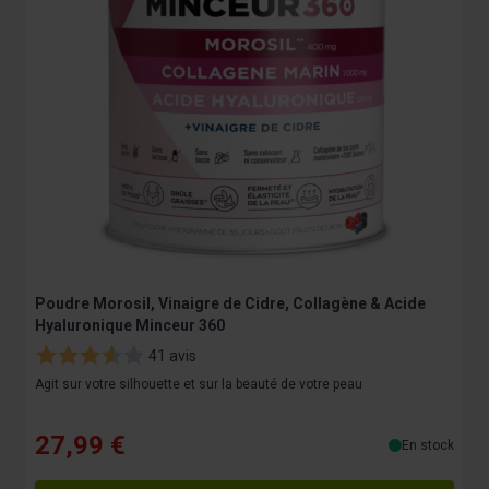
Poudre Morosil, Vinaigre de Cidre, Collagène & Acide
G
Hyaluronique Minceur 360
3
41 avis
Agit sur votre silhouette et sur la beauté de votre peau
V
27,99 €
En stock