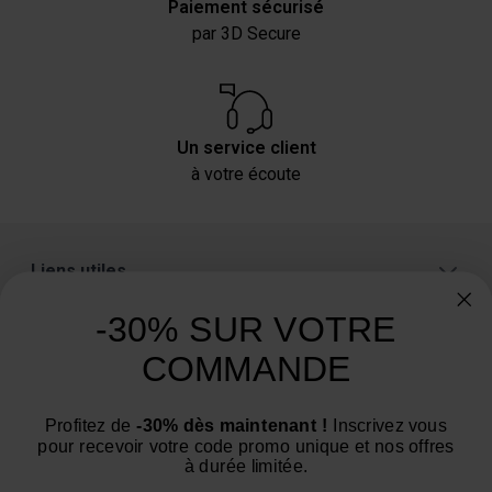
Paiement sécurisé
par 3D Secure
Un service client
à votre écoute
Liens utiles
A propos
-30% SUR VOTRE
Catégories
COMMANDE
Un conseil ? Une question ?
Profitez de
-30% dès maintenant !
Inscrivez vous
Nous contacter par email
pour recevoir votre code promo unique et nos offres
à durée limitée.