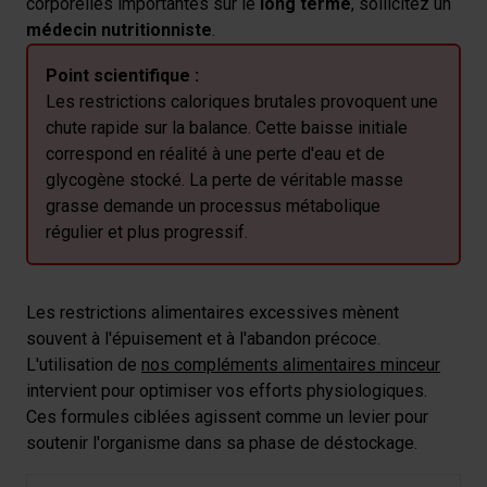
corporelles importantes sur le
long terme
, sollicitez un
collectées lors de votre utilisation de leurs services.
médecin nutritionniste
.
Point scientifique :
Les restrictions caloriques brutales provoquent une
chute rapide sur la balance. Cette baisse initiale
correspond en réalité à une perte d'eau et de
glycogène stocké. La perte de véritable masse
grasse demande un processus métabolique
régulier et plus progressif.
Les restrictions alimentaires excessives mènent
souvent à l'épuisement et à l'abandon précoce.
L'utilisation de
nos compléments alimentaires minceur
intervient pour optimiser vos efforts physiologiques.
Ces formules ciblées agissent comme un levier pour
soutenir l'organisme dans sa phase de déstockage.