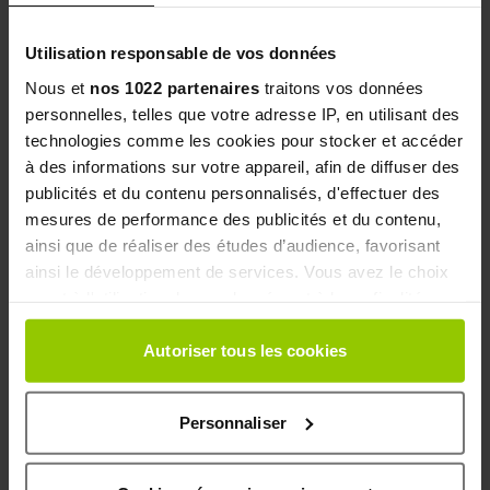
Marche
30
Dépense
Jeudi
Modérée
rapide
minutes
énergétique
Utilisation responsable de vos données
Renforcement
20
Renforcement
Vendredi
(poids de
Modérée
Nous et
nos 1022 partenaires
traitons vos données
minutes
postural
corps)
personnelles, telles que votre adresse IP, en utilisant des
technologies comme les cookies pour stocker et accéder
Activité libre
30
Plaisir et
Samedi
Variable
à des informations sur votre appareil, afin de diffuser des
au choix
minutes
mouvement
publicités et du contenu personnalisés, d'effectuer des
Repos
Régénération
Dimanche
-
-
mesures de performance des publicités et du contenu,
complet
tissulaire
ainsi que de réaliser des études d’audience, favorisant
ainsi le développement de services. Vous avez le choix
Renforcement musculaire et perte de poids :
quant à l'utilisation de vos données et à leurs finalités.
pourquoi la masse musculaire est votre
Vous pouvez modifier ou retirer votre consentement à
alliée ?
tout moment en consultant la Déclaration relative aux
Autoriser tous les cookies
cookies ou en cliquant sur l'icône de confidentialité.
Développer votre
masse musculaire
modifie
profondément le fonctionnement de votre métabolisme
Personnaliser
Si vous le permettez, nous aimerions également :
au repos. Les fibres musculaires demandent beaucoup
d'énergie pour s'entretenir au quotidien. Plus ce tissu est
Collecter des informations sur votre localisation
tonique, plus votre corps
consomme des calories
géographique qui peuvent être précises à plusieurs