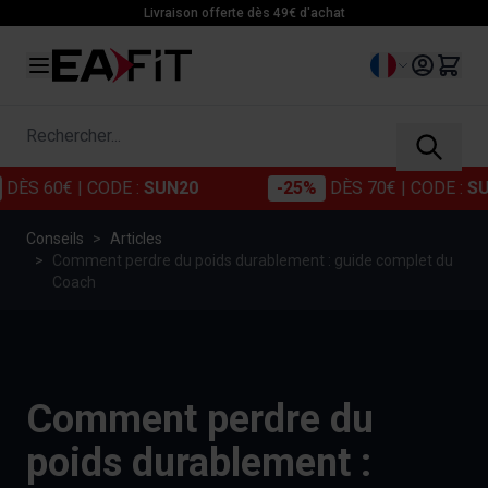
Allez au contenu
Livraison offerte dès 49€ d'achat
Langue
Rechercher...
0€
| CODE :
SUN20
-25%
DÈS 70€
| CODE :
SUN25
Conseils
>
Articles
>
Comment perdre du poids durablement : guide complet du
Coach
Comment perdre du
poids durablement :