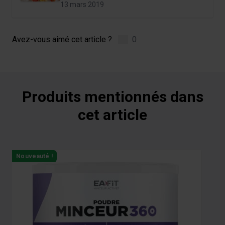
13 mars 2019
Avez-vous aimé cet article ?
0
Produits mentionnés dans
cet article
Navigating through the elements of the carousel is possible us
Press to skip carousel
Press to go to carousel navigation
Nouveauté !
N