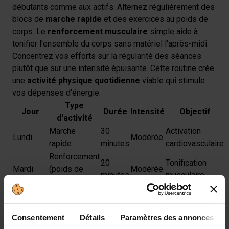
débutants comme aux actifs. Alternez régulièrement des
blocs de
marche rapide
et des exercices au poids de
corps. Le
renforcement musculaire
simple aide à
tonifier l'ensemble du corps sans matériel l'après-midi.
Concentrez vos efforts sur la régularité des séances
plutôt que sur une intensité épuisante. Cette routine crée
une
activité physique quotidienne
viable qui stimule
vos dépenses d'énergie.
Type
Jour
Durée
Intensité
Objectif
d'activité
Marche
30
Activation
Lundi
Modérée
rapide
minutes
cardiovasculaire
Renforcement
20
Tonification
Mardi
(poids de
Modérée
minutes
musculaire
corps)
Récupération
30
Mobilité et
Mercredi
active
Faible
minutes
détente
Consentement
Détails
Paramètres des annonces
(étirements)