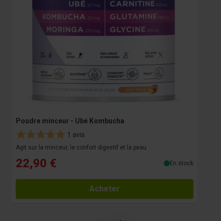
Poudre minceur - Ubé Kombucha
C
1 avis
Agit sur la minceur, le confort digestif et la peau
V
22,90 €
En stock
Acheter