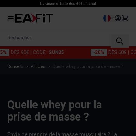
Allez au contenu
Livraison offerte dès 49€ d'achat
Langue
Rechercher...
S 90€
| CODE :
SUN35
-20%
DÈS 60€
| CODE :
SU
Conseils
>
Articles
>
Quelle whey pour la prise de masse ?
Quelle whey pour la
prise de masse ?
Envie de prendre de la masse musculaire ? La