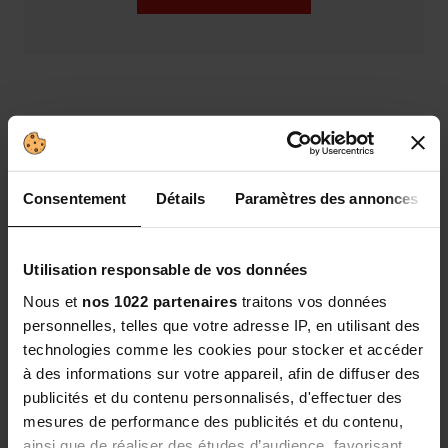
Prise de poids / Physique très sec : le mass
gainer
Consentement
Détails
Paramètres des annonces
Si vous avez des
difficultés à prendre de la masse
musculaire
et un physique très sec (type
ectomorphe
notamment), le
Gainer Max
est une option intéressante.
Utilisation responsable de vos données
Sa formule spécifique (42 g de glucides, 10 g de
Nous et
nos 1022 partenaires
traitons vos données
protéines et 217 kcal / shaker) vous offre un apport
personnelles, telles que votre adresse IP, en utilisant des
énergétique immédiat, pour une
prise de masse
technologies comme les cookies pour stocker et accéder
exceptionnelle
à un excellent rapport qualité prix. Il
à des informations sur votre appareil, afin de diffuser des
vous permet d’atteindre vos objectifs caloriques
publicités et du contenu personnalisés, d'effectuer des
quotidiens avec facilité, tout en optimisant vos
mesures de performance des publicités et du contenu,
performances lors des séances de sport et en favorisant
ainsi que de réaliser des études d’audience, favorisant
le développement de vos muscles.