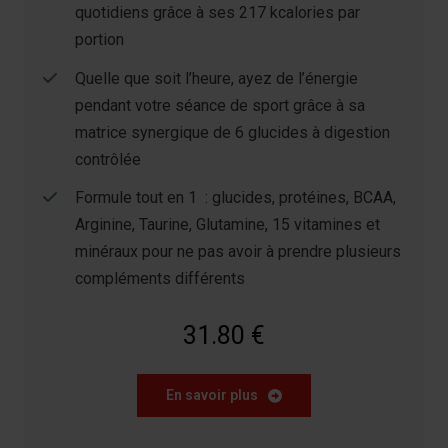
quotidiens grâce à ses 217 kcalories par
Les cookies nous permettent de personnaliser le contenu
portion
et les annonces, afin de vous offrir des fonctionnalités
Quelle que soit l’heure, ayez de l’énergie
relatives aux médias sociaux et de nous permettre une
pendant votre séance de sport grâce à sa
analyse du trafic. Nous partageons également des
matrice synergique de 6 glucides à digestion
informations sur votre utilisation de notre site avec nos
partenaires de médias sociaux, de publicité et analyse,
contrôlée
qui peuvent combiner celles-ci avec des informations
Formule tout en 1 : glucides, protéines, BCAA,
autres que vous leur avez fournies par ailleurs ou
Arginine, Taurine, Glutamine, 15 vitamines et
collectées lors de votre utilisation de leurs services.
minéraux pour ne pas avoir à prendre plusieurs
compléments différents
31.80 €
En savoir plus