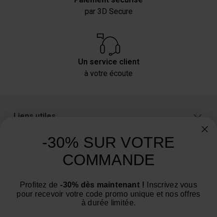
par 3D Secure
Un service client
à votre écoute
Liens utiles
A propos
-30% SUR VOTRE
Catégories
COMMANDE
Un conseil ? Une question ?
Profitez de
-30% dès maintenant !
Inscrivez vous
Nous contacter par email
pour recevoir votre code promo unique et nos offres
à durée limitée.