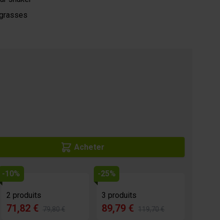
 grasses
Acheter
-10%
-25%
2 produits
3 produits
71,82 €
89,79 €
79,80 €
119,70 €
age
View larger image
View larger image