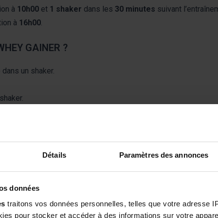
ion à
10h00
et
1 shaker
dans les
30 minutes
suivant l’entraîne
tion à
16h00
.
WHEY GAINER ?
) dans un shaker.
shaker.
en protéines et en glucides.
Détails
Paramètres des annonces
 sportive
, proposant des produits formulés en laboratoire et test
compagner les sportifs dans leurs objectifs.
vos données
e pour boisson en poudre, saveur chocolat.
es
traitons vos données personnelles, telles que votre adresse IP,
es pour stocker et accéder à des informations sur votre appareil