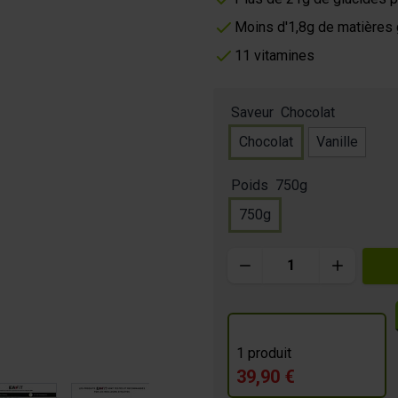
Moins d'1,8g de matières
m
11 vitamines
OURMANDE
Saveur
Chocolat
Chocolat
Vanille
Poids
750g
750g
Quantité
1 produit
39,90 €
image
View larger image
View larger image
View larger image
View larger im