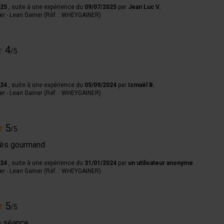
025
, suite à une expérience du
09/07/2025
par
Jean Luc V.
r - Lean Gainer (Réf. : WHEYGAINER)
4
/5
024
, suite à une expérience du
05/09/2024
par
Ismaël B.
r - Lean Gainer (Réf. : WHEYGAINER)
5
/5
très gourmand
024
, suite à une expérience du
31/01/2024
par
un utilisateur anonyme
r - Lean Gainer (Réf. : WHEYGAINER)
5
/5
e séance