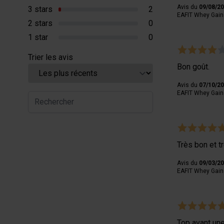
Avis du
09/08/2
3 stars
2
EAFIT Whey Gaine
2 stars
0
1 star
0
Trier les avis
Bon goût.
Avis du
07/10/2
EAFIT Whey Gaine
Très bon et 
Avis du
09/03/2
EAFIT Whey Gaine
Top avant un