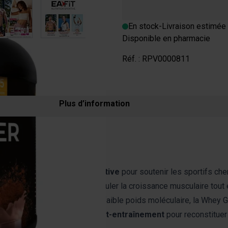
En stock
-
Livraison estimée 
Disponible en pharmacie
Réf. :
RPV0000811
Plus d’information
INER) EAFIT ?
nos experts en
nutrition sportive
pour soutenir les sportifs ch
50 % glucides
, idéal pour stimuler la croissance musculaire tout 
protéines de lactosérum
à faible poids moléculaire, la Whey 
ion hyperprotéinée
qu’en
post-entraînement
pour reconstituer