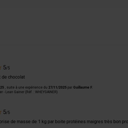
5
/5
t de chocolat
025
, suite à une expérience du
27/11/2025
par
Guillaume F.
r - Lean Gainer (Réf. : WHEYGAINER)
5
/5
prise de masse de 1 kg par boite protéines maigres très bon pro