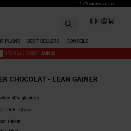
4,7/5 sur avis vérifiés
Langue
S PLANS
BEST SELLERS
CONSEILS
%
DÈS 90€
| CODE :
SUN35
RÉCUPÉRATION
VITAMINES
BCAA
Vitamine C
ER CHOCOLAT - LEAN GAINER
Glutamine
Multivitamines
Complexe d'acides aminés
 whey 50% glucides
Boissons récupération
4.6/5 -
60 avis
Décontractants musculaires
Cosmétiques
par shaker
ar shaker