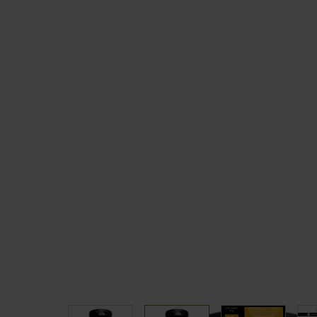
Sommeil
CLA
Coupe fai
TOUS NOS PACKS
PAUSE G
Packs Prise de muscle
Barres
Packs Prise de masse
Pancakes
Packs Sèche
Packs Minceur
Packs Perte de poids
Packs Endurance & Energie
View larger image
View larger image
View larger 