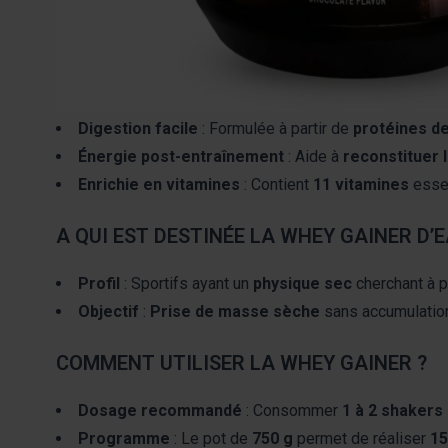
LES AVANTAGES DE LA WHEY GAINER D’EA
Prise de masse équilibrée
: Avec son ratio
50 % pr
de masse musculaire sans surplus de graisse.
Digestion facile
: Formulée à partir de
protéines d
Énergie post-entraînement
: Aide à
reconstituer 
Enrichie en vitamines
: Contient
11 vitamines
essen
A QUI EST DESTINÉE LA WHEY GAINER D’E
Profil
: Sportifs ayant un
physique sec
cherchant à p
Objectif
:
Prise de masse sèche
sans accumulation
COMMENT UTILISER LA WHEY GAINER ?
Dosage recommandé
: Consommer
1 à 2 shakers 
Programme
: Le pot de
750 g
permet de réaliser
15