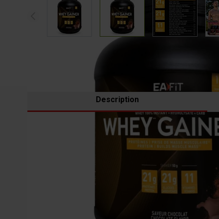
Description
QU'EST-CE QUE LA WHEY GAINER (LEAN GA
La
Whey Gainer
a été spécifiquement développée par 
formule repose sur un ratio équilibré
50 % protéines / 
Composée de peptides de
whey hydrolysée
, issus de
rapide
. Elle peut être consommée aussi bien en
collat