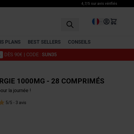
4,7/5 sur avis vérifiés
Langue
S PLANS
BEST SELLERS
CONSEILS
%
DÈS 90€
| CODE :
SUN35
RÉCUPÉRATION
VITAMINES
BCAA
Vitamine C
RGIE 1000MG - 28 COMPRIMÉS
Glutamine
Multivitamines
our la journée !
Complexe d'acides aminés
5/5 -
3 avis
Boissons récupération
Décontractants musculaires
Cosmétiques