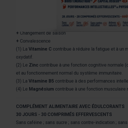
+
Fatigue
+
Stress et surmenage
+
Sursollicitation physique et mentale
+
Changement de saison
+
Convalescence
(1) La
Vitamine C
contribue à réduire la fatigue et à u
oxydatif.
(2) Le
Zinc
contribue à une fonction cognitive normale (co
et au fonctionnement normal du système immunitaire.
(3) La
Vitamine B5
contribue à des performances intell
(4) Le
Magnésium
contribue à une fonction musculaire
COMPLÉMENT ALIMENTAIRE AVEC ÉDULCORANTS
30 JOURS - 30 COMPRIMÉS EFFERVESCENTS
Sans caféine ; sans sucre ; sans contre-indication ; sans 