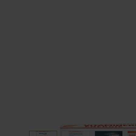
Sommeil
CLA
Coupe fai
TOUS NOS PACKS
PAUSE G
Packs Prise de muscle
Barres
Packs Prise de masse
Pancakes
Packs Sèche
Packs Minceur
Packs Perte de poids
Packs Endurance & Energie
View larger image
View larger image
View larger 