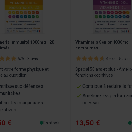
neris Immunité 1000mg - 28
Vitamineris Senior 1000mg -
imés
comprimés
5/5 -
3 avis
4.6/5 -
5 avis
nt votre forme physique et
Spécial 50 ans et plus - Amélio
e au quotidien
fonctions cognitives
ntribue aux défenses
Contribue à réduire la fa
munitaires
Améliore les performan
it sur les muqueuses
cerveau
gestives
50 €
13,50 €
En stock