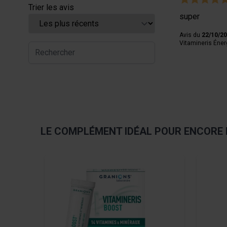
Trier les avis
super
Avis du
22/10/2
Vitamineris Éner
LE COMPLÉMENT IDÉAL POUR ENCORE 
Navigating through the elements of the carousel is pos
Press to skip carousel