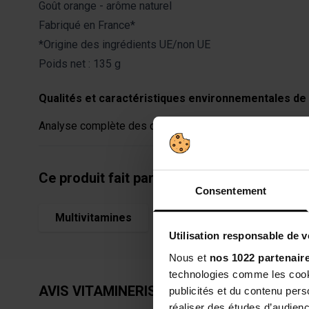
Goût orange - arôme naturel
Fabriqué en France*
*Origine des ingrédients UE/non UE
Poids net : 135 g
Qualités et caractéristiques environnementales de 
Analyse complète des qualités et caractéristiques envir
Ce produit fait partie de la catégorie
Consentement
Multivitamines
Utilisation responsable de 
Nous et
nos 1022 partenair
technologies comme les cooki
AVIS VITAMINERIS ÉNERGIE 1000MG - 28
publicités et du contenu per
réaliser des études d’audienc