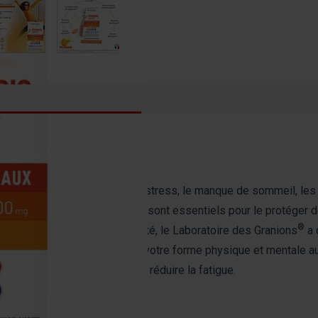
 ?
nnementaux comme le froid, le stress, le manque de sommeil, le
isme. Les vitamines et minéraux sont essentiels pour le protéger
®
et préserver votre capital santé, le Laboratoire des Granions
a 
ion unique permet de soutenir votre forme physique et mentale a
olisme énergétique et aident à réduire la fatigue.
ENERGIE 1000MG ?