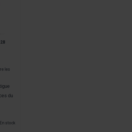
 28
re les
tigue
ces du
En stock