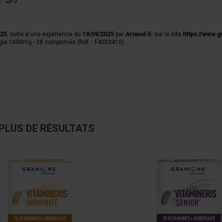
/5
025
, suite à une expérience du
19/09/2025
par
Arnaud d.
sur le site
https://www.g
gie 1000mg - 28 comprimés (Réf. : F4003410)
PLUS DE RÉSULTATS
sible using the tab key. You can skip the carousel or go straight