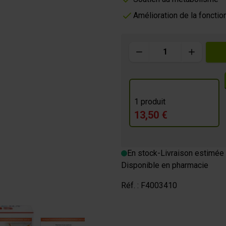
Amélioration de la fonctio
m
Quantité
OURMANDE
1 produit
13,50 €
En stock
-
Livraison estimée 
Disponible en pharmacie
Réf. :
F4003410
image
View larger image
View larger image
View larger image
View larger im