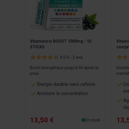
Vitamineris BOOST 1000mg - 10
Vitami
STICKS
compr
4.5/5 -
2 avis
Boost énergétique jusqu’à 5H après la
Soutie
prise
mental
Énergie durable sans caféine
Co
im
Améliore la concentration
Ag
di
13,50 €
13,
En stock