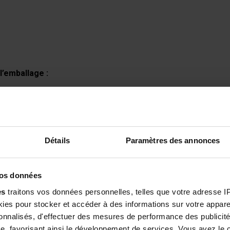
l’emballage :
onnementales de l’emballage en cours de finalisation.
Détails
Paramètres des annonces
vos données
es
traitons vos données personnelles, telles que votre adresse IP,
es pour stocker et accéder à des informations sur votre appareil
 COMPRIMÉS
sonnalisés, d'effectuer des mesures de performance des publicité
e, favorisant ainsi le développement de services. Vous avez le ch