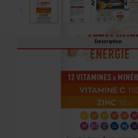
Description
POURQUOI VITAMINERIS ENERGIE 1000MG
Dans certaines périodes de la vie, des facteurs enviro
physique intense peuvent solliciter et affaiblir l’organ
Pour stimuler les fonctions essentielles de votre corps 
concentré de 9 vitamines et 3 minéraux. Cette associat
Vitamine C
et du
Magnésium
, qui participent au métab
DANS QUELS CAS UTILISER VITAMINERIS 