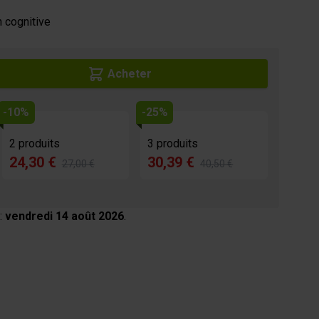
n cognitive
Acheter
-10%
-25%
2 produits
3 produits
24,30 €
30,39 €
27,00 €
40,50 €
:
vendredi 14 août 2026
.
age
View larger image
View larger image