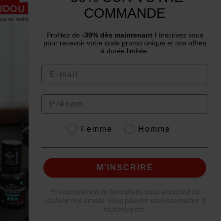
Un conseil ? Une question ?
COMMANDE
Nous contacter par email
Profitez de
-30% dès maintenant !
Inscrivez vous
pour recevoir votre code promo unique et nos offres
à durée limitée.
Email
4.6
/
5
Prénom
Genre
Femme
Homme
.
M’INSCRIRE
*
En complétant ce formulaire, vous acceptez de
recevoir nos emails. Vous pouvez vous désinscrire à
tout moment.