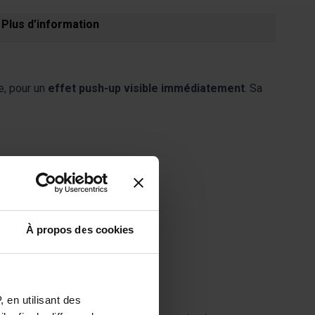
Plus d’information
e, pour un
effet push-up visible immédiatement
. Sa
À propos des cookies
 en utilisant des