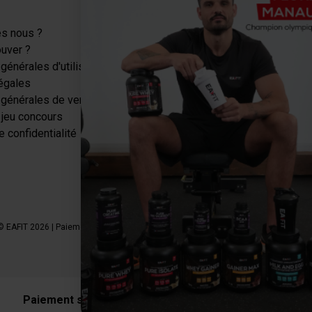
Catégories
s nous ?
Protéines
ouver ?
Sèche-Minceur
générales d'utilisation
Energie
égales
Récupération
 générales de vente
Santé
jeu concours
Tous nos packs
e confidentialité
Pause gourmande
Bons plans
© EAFIT 2026 | Paiement sécurisé | *Norme AFNOR NF EN 17444. Voir fiche produit
granions.fr
|
punch-power.com
Paiement sécurisé avec