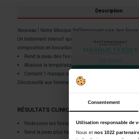
Description
Nouveau ! Notre Masque Raffermissant pour des fesses
Un traitement intensif spécifique pour les fesses à l'act
composition en biocellulose lui permet d'adhérer parfai
Rend la peau des fesses tonique, lisse et ferme
Abaisse la température cutanée de -1,4C
Contient 1 masque pour chaque fesse (1 utilisation)
Déconseillé aux femmes enceintes et allaitantes (soin n
Consentement
RÉSULTATS CLINIQUES
Utilisation responsable de 
Redessine les fesses et recompacte les tissus cuta
Rend la peau plus tonique et ferme avec un effet im
Nous et
nos 1022 partenair