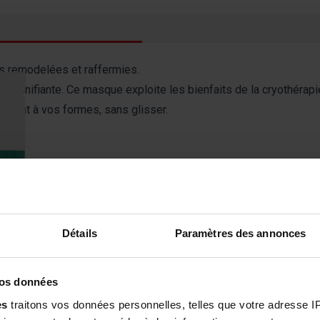
 remodelées et raffermies.
ion tonifiante. Ce masque exploite les bienfaits de la cryothérapi
tement à vos formes, sans glisser.
on testé durant cette période)
Détails
Paramètres des annonces
vos données
nés pour un effet push-up de 3,3 mm*
médiat et prolongé
es
traitons vos données personnelles, telles que votre adresse IP,