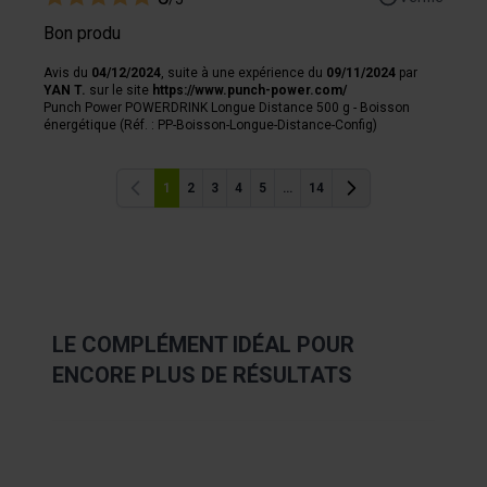
Bon produ
Avis du
04/12/2024
, suite à une expérience du
09/11/2024
par
YAN T.
sur le site
https://www.punch-power.com/
Punch Power POWERDRINK Longue Distance 500 g - Boisson
énergétique (Réf. : PP-Boisson-Longue-Distance-Config)
1
2
3
4
5
...
14
Précédent
Précédent
LE COMPLÉMENT IDÉAL POUR
ENCORE PLUS DE RÉSULTATS
Navigating through the elements of the carousel is possibl
Press to skip carousel
Press to go to carousel navigation