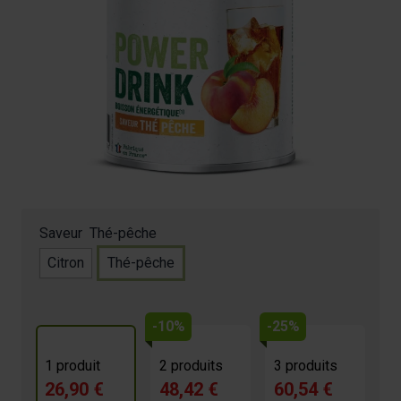
Boisson énergétique
26,90 €
4.6/5 -
70 avis
Pour les efforts de longue distance
Maintient la performance sur la durée
Contient de la maltodextrine
Sucres à assimilation lente et protéines
Saveur
Thé-pêche
Citron
Thé-pêche
-10%
-25%
1 produit
2 produits
3 produits
26,90 €
48,42 €
60,54 €