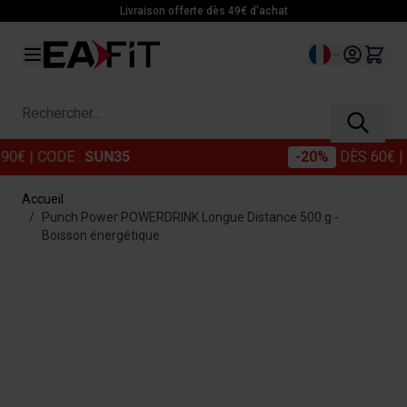
Allez au contenu
Livraison offerte dès 49€ d'achat
Langue
Rechercher...
 CODE :
SUN35
-20%
DÈS 60€
| CODE
Accueil
/
Punch Power POWERDRINK Longue Distance 500 g -
Boisson énergétique
Main image
Click to view image in fullscreen