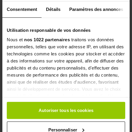
antidopage.
Consentement
Détails
Paramètres des annonces
Utilisation responsable de vos données
Nous et
nos 1022 partenaires
traitons vos données
Qualités et caractéristiques environnementales de
personnelles, telles que votre adresse IP, en utilisant des
l’emballage :
technologies comme les cookies pour stocker et accéder
à des informations sur votre appareil, afin de diffuser des
Analyse complète des qualités et caractéristiques
publicités et du contenu personnalisés, d'effectuer des
environnementales de l’emballage en cours de
mesures de performance des publicités et du contenu,
finalisation.
ainsi que de réaliser des études d’audience, favorisant
ainsi le développement de services. Vous avez le choix
quant à l'utilisation de vos données et à leurs finalités.
Ce produit fait partie de la catégorie
Vous pouvez modifier ou retirer votre consentement à
tout moment en consultant la Déclaration relative aux
Autoriser tous les cookies
Boissons énergétiques
cookies ou en cliquant sur l'icône de confidentialité.
Personnaliser
Si vous le permettez, nous aimerions également :