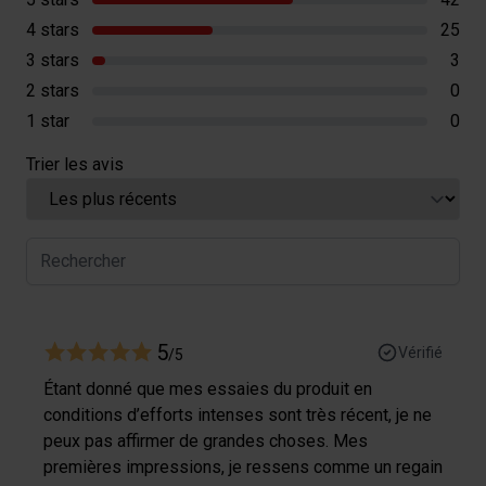
qui peuvent combiner celles-ci avec des informations
4 stars
25
autres que vous leur avez fournies par ailleurs ou
3 stars
3
collectées lors de votre utilisation de leurs services.
2 stars
0
1 star
0
Trier les avis
5
Vérifié
/5
Étant donné que mes essaies du produit en
conditions d’efforts intenses sont très récent, je ne
peux pas affirmer de grandes choses. Mes
premières impressions, je ressens comme un regain