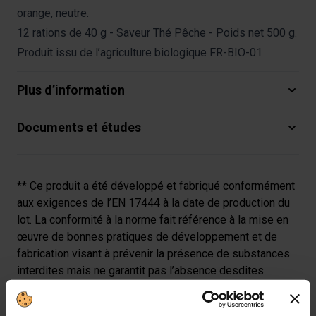
orange, neutre.
12 rations de 40 g - Saveur Thé Pêche - Poids net 500 g.
Produit issu de l’agriculture biologique FR-BIO-01
Plus d’information
Documents et études
** Ce produit a été développé et fabriqué conformément
aux exigences de l’EN 17444 à la date de production du
lot. La conformité à la norme fait référence à la mise en
œuvre de bonnes pratiques de développement et de
fabrication visant à prévenir la présence de substances
interdites mais ne garantit pas l’absence desdites
substances. La norme ne constitue en aucun cas une
approbation d’utilisation pour ceux soumis à un contrôle