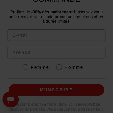
Un conseil ? Une question ?
Profitez de
-30% dès maintenant !
Inscrivez vous
Nous contacter par email
pour recevoir votre code promo unique et nos offres
à durée limitée.
Email
Prénom
4.6
/
5
Genre
Femme
Homme
© EAFIT 2026 | Paiement sécurisé | *Norme AFNOR NF EN 17444. Voir fiche
M’INSCRIRE
produit.
granions.fr
|
punch-power.com
*
En complétant ce formulaire, vous acceptez de
recevoir nos emails. Vous pouvez vous désinscrire à