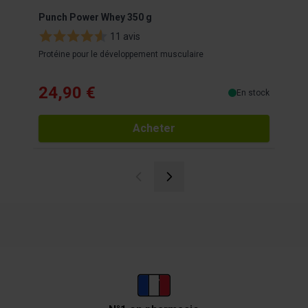
Punch Power Whey 350 g
Punc
11 avis
Protéine pour le développement musculaire
Boiss
24,90 €
24
En stock
Acheter