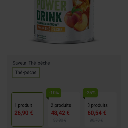
26,90 €
4.6/5 -
96 avis
Contribue à maintenir la performance
Améliore la réhydratation
Combine différentes formes de glucides
Pour les exercices d’endurance prolongés
Saveur
Thé-pêche
Thé-pêche
-10%
-25%
1 produit
2 produits
3 produits
26,90 €
48,42 €
60,54 €
53,80 €
80,70 €