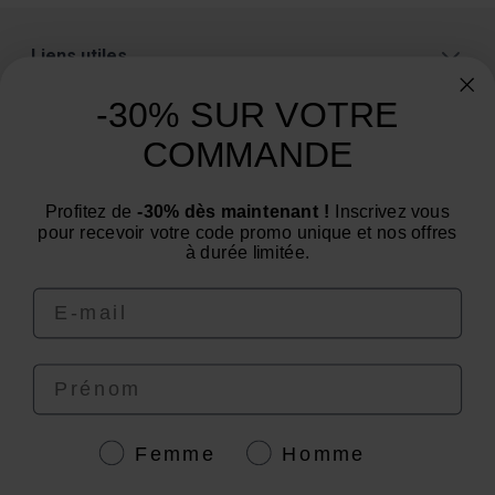
Liens utiles
A propos
-30% SUR VOTRE
Catégories
COMMANDE
Un conseil ? Une question ?
Profitez de
-30% dès maintenant !
Inscrivez vous
Nous contacter par email
pour recevoir votre code promo unique et nos offres
à durée limitée.
Email
Prénom
4.6
/
5
Genre
Femme
Homme