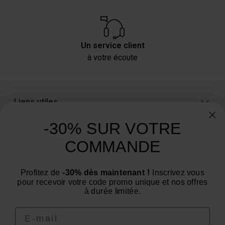
Un service client
à votre écoute
Liens utiles
A propos
-30% SUR VOTRE
Catégories
COMMANDE
Un conseil ? Une question ?
Profitez de
-30% dès maintenant !
Inscrivez vous
Nous contacter par email
pour recevoir votre code promo unique et nos offres
à durée limitée.
Email