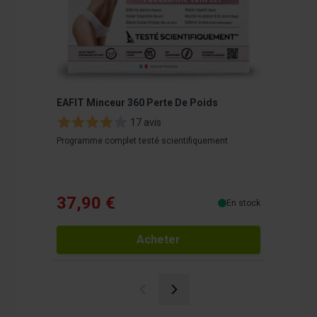
EAFIT Minceur 360 Perte De Poids
Gel Min
17 avis
Programme complet testé scientifiquement
Gel aminc
37,90 €
25,9
En stock
Acheter