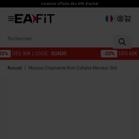
Allez au contenu
Livraison offerte dès 49€ d'achat
Langue
Rechercher...
DÈS 90€
| CODE :
SUN35
-20%
DÈS 60€
| CO
Accueil
/
Mousse Crépitante Anti-Cellulite Minceur 360
Main image
Click to view image in fullscreen