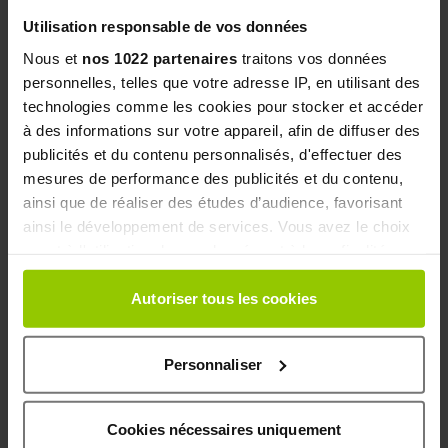
ÉQUILIBRÉE ?
Utilisation responsable de vos données
Non, cette mousse est un
soin complémentaire
Nous et
nos 1022 partenaires
traitons vos données
qui optimise les résultats d’un mode de vie sain
personnelles, telles que votre adresse IP, en utilisant des
comprenant
une alimentation équilibrée et une
technologies comme les cookies pour stocker et accéder
activité physique régulière
.
à des informations sur votre appareil, afin de diffuser des
publicités et du contenu personnalisés, d'effectuer des
mesures de performance des publicités et du contenu,
5. PUIS-JE L’UTILISER EN ÉTÉ ?
ainsi que de réaliser des études d’audience, favorisant
Oui, sa
texture légère et non grasse
est
ainsi le développement de services. Vous avez le choix
agréable à appliquer même par temps chaud. Son
quant à l'utilisation de vos données et à leurs finalités.
effet frais apporte un confort supplémentaire en
Vous pouvez modifier ou retirer votre consentement à
été.
tout moment en consultant la Déclaration relative aux
Autoriser tous les cookies
cookies ou en cliquant sur l'icône de confidentialité.
Plus d’information
Personnaliser
Si vous le permettez, nous aimerions également :
Collecter des informations sur votre localisation
Qualités et caractéristiques
géographique qui peuvent être précises à plusieurs
Cookies nécessaires uniquement
environnementales de l’emballage :
mètres près