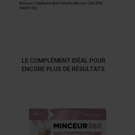
Mousse Crépitante Anti-Cellulite Minceur 360 (Réf. :
F4003159)
LE COMPLÉMENT IDÉAL POUR
ENCORE PLUS DE RÉSULTATS
Navigating through the elements of the carousel is poss
Press to skip carousel
Press to go to carousel navigation