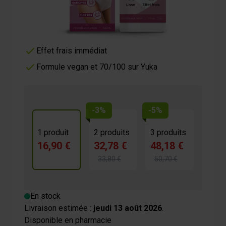
Action anti-cellulite ciblée
Pénètre rapidement
Effet frais immédiat
Formule vegan et 70/100 sur Yuka
-3%
-5%
1 produit
2 produits
3 produits
16,90 €
32,78 €
48,18 €
33,80 €
50,70 €
En stock
Livraison estimée :
jeudi 13 août 2026
.
Disponible en pharmacie