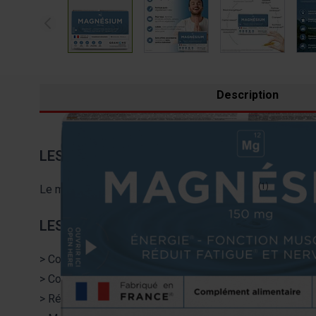
Description
LES BIENFAITS DU MAGNÉSIUM :
(1)
Le magnésium contribue à réduire la fatigue
, à une f
LES AVANTAGES DU MAGNÉSIUM GRANION
> Contribue à réduire la fatigue et le stress.
> Contribue aux fonctions musculaire et psychologique 
> Réduit la fatigue.