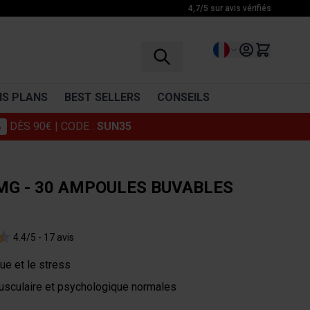
4,7/5 sur avis vérifiés
Langue
S PLANS
BEST SELLERS
CONSEILS
%
DÈS 90€
| CODE :
SUN35
RÉCUPÉRATION
VITAMINES
BCAA
Vitamine C
MG - 30 AMPOULES BUVABLES
Glutamine
Multivitamines
Complexe d'acides aminés
4.4/5 -
17 avis
Boissons récupération
Décontractants musculaires
gue et le stress
Cosmétiques
usculaire et psychologique normales