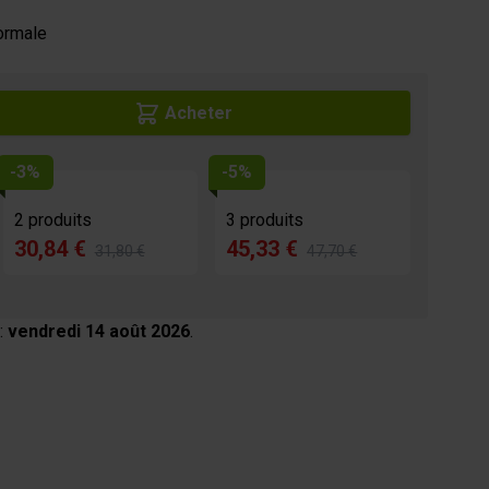
ormale
Acheter
-3%
-5%
2 produits
3 produits
30,84 €
45,33 €
31,80 €
47,70 €
:
vendredi 14 août 2026
.