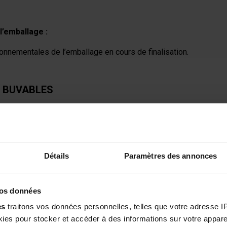
l’emballage :
onnementales de l’emballage en cours de finalisation.
S BUVABLES
Détails
Paramètres des annonces
5
/5
e et naturel complément.
vos données
es
traitons vos données personnelles, telles que votre adresse IP,
026
, suite à une expérience du
13/05/2026
par
Karine T.
sur le site
https://www.gr
g - 30 ampoules buvables (Réf. : F4002243)
es pour stocker et accéder à des informations sur votre appareil