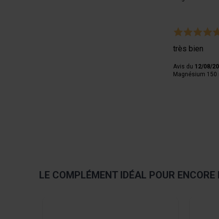
très bien
Avis du
12/08/2
Magnésium 150 m
LE COMPLÉMENT IDÉAL POUR ENCORE 
Navigating through the elements of the carousel is pos
Press to skip carousel
Press to go to carousel navigation