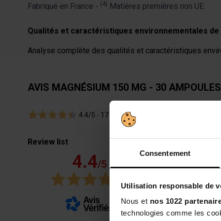
(4)
Fabriqué en France -
Matières premières non UE
Qualités et caractéristiques environnementales de 
Analyse complète des qualités et caractéristiques envir
AVIS MAGNÉSIUM 150 MG - 30 AMPOULE
4.4/5 -
17 avis
Review list
Consentement
4.4
/5
Indispensabl
Utilisation responsable de 
Nous et
nos 1022 partenair
Avis du
13/06/2
Magnésium 150 m
technologies comme les cooki