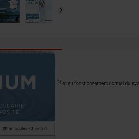
(2)
onction musculaire normale
et au fonctionnement normal du s
S :
normales.