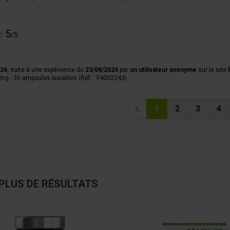
5
/5
024
, suite à une expérience du
23/06/2024
par
un utilisateur anonyme
sur le site
g - 30 ampoules buvables (Réf. : F4002243)
1
2
3
4
Précédent
PLUS DE RÉSULTATS
sible using the tab key. You can skip the carousel or go straight