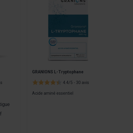
GRANIONS L-Tryptophane
Huile
is
4.4/5 -
30 avis
Citru
Acide aminé essentiel
10
Ce
tigue
f