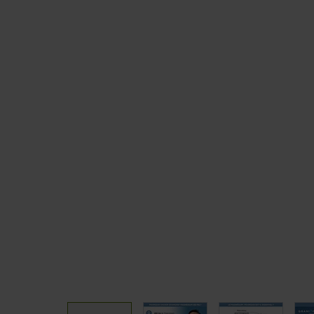
Sommeil
CLA
Coupe fai
TOUS NOS PACKS
PAUSE G
Packs Prise de muscle
Barres
Packs Prise de masse
Pancakes
Packs Sèche
Packs Minceur
Packs Perte de poids
Packs Endurance & Energie
View larger image
View larger image
View larger 