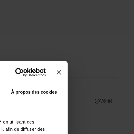
À propos des cookies
Vérifié
 en utilisant des
anions.fr/
, afin de diffuser des