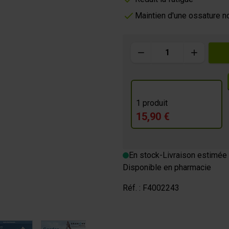
Maintien d'une ossature n
m
Quantité
OURMANDE
1 produit
15,90 €
En stock
-
Livraison estimée 
Disponible en pharmacie
Réf. :
F4002243
image
View larger image
View larger image
View larger image