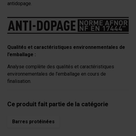
relatives aux médias sociaux et de nous permettre une
antidopage.
analyse du trafic. Nous partageons également des
informations sur votre utilisation de notre site avec nos
partenaires de médias sociaux, de publicité et analyse,
qui peuvent combiner celles-ci avec des informations
autres que vous leur avez fournies par ailleurs ou
collectées lors de votre utilisation de leurs services.
Qualités et caractéristiques environnementales de
l’emballage :
Analyse complète des qualités et caractéristiques
environnementales de l’emballage en cours de
finalisation.
Ce produit fait partie de la catégorie
Barres protéinées