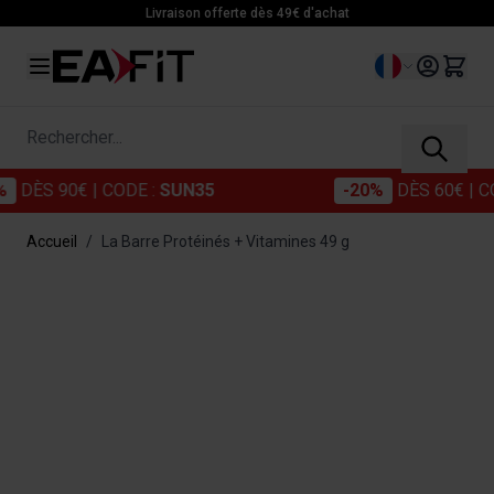
Allez au contenu
Livraison offerte dès 49€ d'achat
Langue
Rechercher...
ÈS 90€
| CODE :
SUN35
-20%
DÈS 60€
| CODE 
Accueil
/
La Barre Protéinés + Vitamines 49 g
Main image
Click to view image in fullscreen