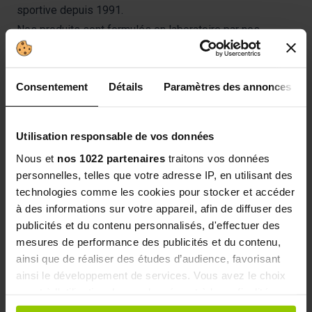
sportive depuis 1991.
Nos produits sont formulés en laboratoire par nos
spécialistes en nutrition ; testés et approuvés par des
athlètes de haut niveau.
Consentement
Détails
Paramètres des annonces
La recherche et la sélection de nos matières premières
sont une priorité afin d’obtenir des produits performants,
de haute qualité, bien tolérés et respectueux de
Utilisation responsable de vos données
l’organisme.
Nous et
nos 1022 partenaires
traitons vos données
EAFIT est le fournisseur officiel des plus grands
personnelles, telles que votre adresse IP, en utilisant des
champions nationaux et internationaux, valides et
technologies comme les cookies pour stocker et accéder
handicapés, d’équipes et de corps d’élite.
à des informations sur votre appareil, afin de diffuser des
Nous sommes engagés contre le dopage depuis de
publicités et du contenu personnalisés, d'effectuer des
mesures de performance des publicités et du contenu,
nombreuses années.
ainsi que de réaliser des études d’audience, favorisant
ainsi le développement de services. Vous avez le choix
En-cas riche en protéines avec sucres et édulcorants,
quant à l'utilisation de vos données et à leurs finalités.
riche en vitamines C et B6.
Vous pouvez modifier ou retirer votre consentement à