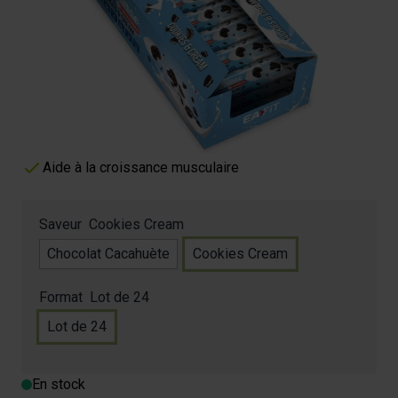
La collation de protéines et vitamines
79,90 €
Plus de 12 g de protéines par barre
RIche en vitamines et minéraux
Aide à réduire la fatigue
Aide à la croissance musculaire
Saveur
Cookies Cream
Chocolat Cacahuète
Cookies Cream
Format
Lot de 24
Lot de 24
En stock