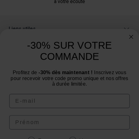
à votre écoute
Liens utiles
A propos
-30% SUR VOTRE
Catégories
COMMANDE
Un conseil ? Une question ?
Profitez de
-30% dès maintenant !
Inscrivez vous
pour recevoir votre code promo unique et nos offres
Nous contacter par email
à durée limitée.
Email
Prénom
4.6
/
5