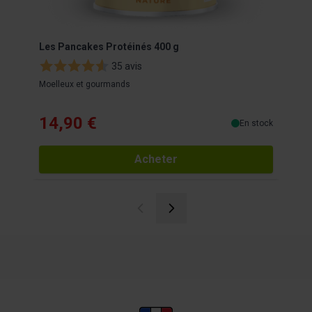
Les Pancakes Protéinés 400 g
EAFI
35 avis
Moelleux et gourmands
Quadr
14,90 €
32
En stock
Acheter