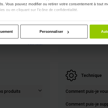
ités. Vous pouvez modifier ou retirer votre consentement à tout 
es ou en cliquant sur l'icône de confidentialité.
Que faire si ma comm
imerions également :
Je souhaite obtenir d
ns sur votre localisation géographique qui peuvent être précises 
commande
quement
Personnaliser
Auto
 en l'analysant activement pour en relever les caractéristiques s
Voir tout
aitement de vos données personnelles et définir vos préférences
er ou retirer votre consentement à tout moment à partir de la dé
e personnaliser le contenu et les annonces, afin de vous offrir
us permettre une analyse du trafic. Nous partageons égalemen
Technique
ec nos partenaires de médias sociaux, de publicité et analyse, q
 que vous leur avez fournies par ailleurs ou collectées lors 
os produits
Comment puis-je vous
Comment puis-je sup