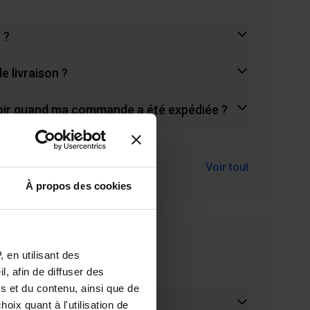
 ?
e livraison ?
oir quand ma commande a été expédiée ?
Voir tout
À propos des cookies
 en utilisant des
emboursements
, afin de diffuser des
s et du contenu, ainsi que de
 intégralement ma commande
oix quant à l'utilisation de