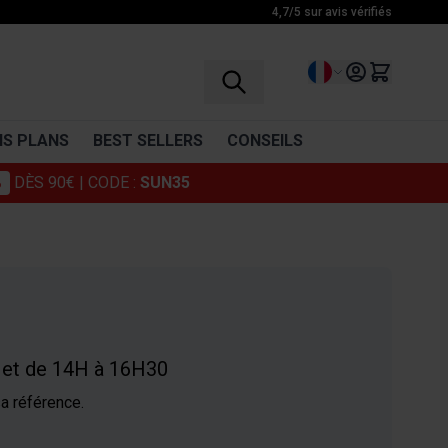
4,7/5 sur avis vérifiés
Langue
S PLANS
BEST SELLERS
CONSEILS
%
DÈS 90€
| CODE :
SUN35
RÉCUPÉRATION
VITAMINES
BCAA
Vitamine C
Glutamine
Multivitamines
Complexe d'acides aminés
Boissons récupération
H et de 14H à 16H30
Décontractants musculaires
a référence.
Cosmétiques