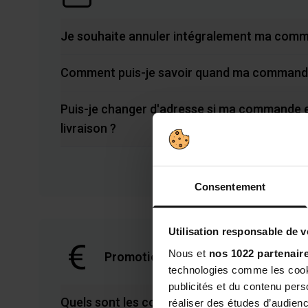
Je souhaite annuler intégralement ma com
Comment puis-je savoir quand ma commande
Puis-je changer d'adresse si ma commande e
livraison ?
Consentement
Utilisation responsable de 
Nous et
nos 1022 partenair
Promotions et réductions
technologies comme les cooki
publicités et du contenu per
Quels sont les conditions d'utilisation de m
réaliser des études d’audienc