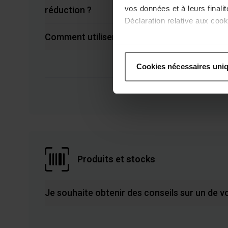
vos données et à leurs final
réduction ?
Déclaration relative aux cooki
Comment utiliser mon code de réduction ?
Si vous le permettez, nous a
Collecter des informatio
Cookies nécessaires uni
Identifier votre appareil
digitales).
Pour en savoir plus sur le tr
Détails »
. Vous pouvez modifi
Les cookies nous permettent d
aux médias sociaux et de no
Produits et stocks
utilisation de notre site av
avec des informations autres
services.
Je souhaite obtenir des conseils sur un de v