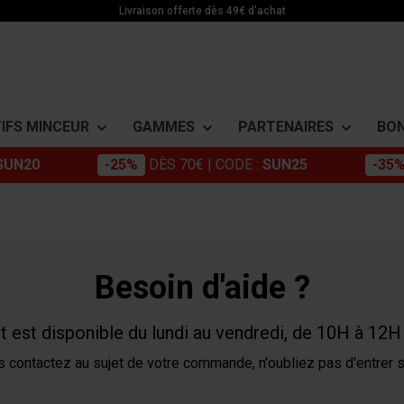
Livraison offerte dès 49€ d'achat
IFS MINCEUR
GAMMES
PARTENAIRES
BON
SUN20
-25%
DÈS 70€
| CODE :
SUN25
-35
orosil
Construction musculaire
Vinaigre de cidre de pomme
Granions Laboratoire
INCEUR
ENERGIE
ENDURANCE
MINÉRAUX
hrome
Minceur Active
Noix de cola
Foucaud
oids
Boosters
Avant l'effort
Magnésium
onjac
Active Food
Thé vert
Punch Power
e graisse
Pre workout
Pendant l'effort
Potassium
Besoin d'aide ?
minceur
on
ne
Créatine monohydrate
Après l'effort
Zinc
afé vert
Energie
Coleus Forskohlii
Somatoline
e graisses et sucres
ne
Gâteaux énergétiques
uarana
Care
Nopal
nt est disponible du lundi au vendredi, de 10H à 12
e
Barres énergétiques
arc de raisin
Artichaut
s contactez au sujet de votre commande, n'oubliez pas d'entrer s
ite efficaces
es
Boissons énergétiques
Gels énergétiques