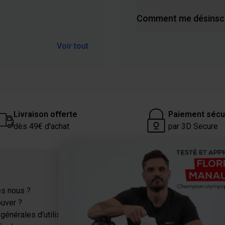
Comment me désinscri
Voir tout
Livraison offerte
Paiement sécu
dès 49€ d'achat
par 3D Secure
Catégories
s nous ?
Protéines
ouver ?
Sèche-Minceur
générales d'utilisation
Energie