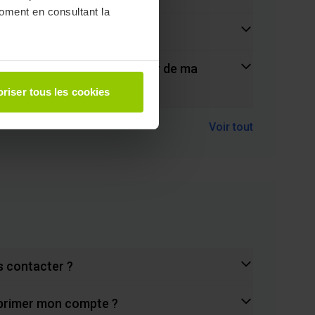
moment en consultant la
ande est refusée ?
es informations sur le retour de ma
à plusieurs mètres près
riser tous les cookies
pécifiques (empreintes
Voir tout
, reportez-vous à la
section «
claration sur les cookies.
 des fonctionnalités relatives
t des informations sur votre
ui peuvent combiner celles-ci
de votre utilisation de leurs
 contacter ?
primer mon compte ?