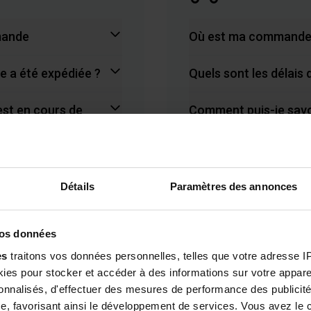
mande
Où est ma commande
 a été expédiée ?
Quels sont les délais d
st en cours de
Comment puis-je sav
Voir tout
Détails
Paramètres des annonces
vos données
es
traitons vos données personnelles, telles que votre adresse IP,
Retours et r
es pour stocker et accéder à des informations sur votre appareil
sonnalisés, d'effectuer des mesures de performance des publicité
on code de
Je souhaite annuler
e, favorisant ainsi le développement de services. Vous avez le ch