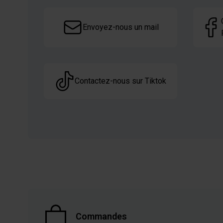
Sommeil
CLA
Envoyez-nous un mail
Coupe fai
TOUS NOS PACKS
PAUSE G
Packs Prise de muscle
Barres
Contactez-nous sur Tiktok
Packs Prise de masse
Pancakes
Packs Sèche
Packs Minceur
Packs Perte de poids
Packs Endurance & Energie
Commandes