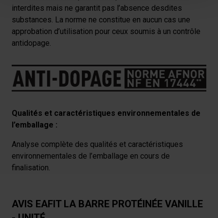
Pour en savoir plus sur le traitement de vos données
interdites mais ne garantit pas l’absence desdites
personnelles et définir vos préférences, reportez-vous à
substances. La norme ne constitue en aucun cas une
la
section « Détails »
. Vous pouvez modifier ou retirer
approbation d’utilisation pour ceux soumis à un contrôle
votre consentement à tout moment à partir de la
antidopage.
déclaration sur les cookies.
Les cookies nous permettent de personnaliser le contenu
et les annonces, afin de vous offrir des fonctionnalités
relatives aux médias sociaux et de nous permettre une
analyse du trafic. Nous partageons également des
Qualités et caractéristiques environnementales de
informations sur votre utilisation de notre site avec nos
l’emballage :
partenaires de médias sociaux, de publicité et analyse,
Analyse complète des qualités et caractéristiques
qui peuvent combiner celles-ci avec des informations
environnementales de l’emballage en cours de
autres que vous leur avez fournies par ailleurs ou
finalisation.
collectées lors de votre utilisation de leurs services.
AVIS EAFIT LA BARRE PROTÉINÉE VANILLE
- UNITÉ