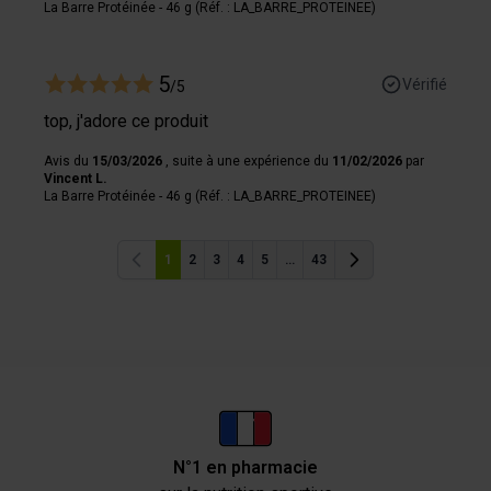
La Barre Protéinée - 46 g (Réf. : LA_BARRE_PROTEINEE)
5
Vérifié
/5
top, j'adore ce produit
Avis du
15/03/2026
, suite à une expérience du
11/02/2026
par
Vincent L.
La Barre Protéinée - 46 g (Réf. : LA_BARRE_PROTEINEE)
1
2
3
4
5
...
43
Précédent
Précédent
N°1 en pharmacie