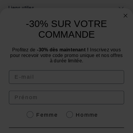
Liens utiles
A propos
-30% SUR VOTRE
Catégories
COMMANDE
Un conseil ? Une question ?
Profitez de
-30% dès maintenant !
Inscrivez vous
Nous contacter par email
pour recevoir votre code promo unique et nos offres
à durée limitée.
Email
Prénom
4.6
/
5
Genre
Femme
Homme