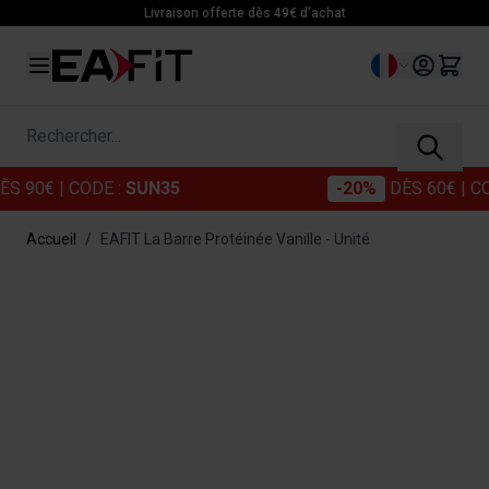
Allez au contenu
Livraison offerte dès 49€ d'achat
Langue
Rechercher...
0€
| CODE :
SUN35
-20%
DÈS 60€
| CODE 
Accueil
/
EAFIT La Barre Protéinée Vanille - Unité
Main image
Click to view image in fullscreen