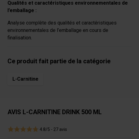
déclaration sur les cookies.
Qualités et caractéristiques environnementales de
l’emballage :
Les cookies nous permettent de personnaliser le contenu
et les annonces, afin de vous offrir des fonctionnalités
Analyse complète des qualités et caractéristiques
relatives aux médias sociaux et de nous permettre une
environnementales de l’emballage en cours de
analyse du trafic. Nous partageons également des
finalisation.
informations sur votre utilisation de notre site avec nos
partenaires de médias sociaux, de publicité et analyse,
qui peuvent combiner celles-ci avec des informations
Ce produit fait partie de la catégorie
autres que vous leur avez fournies par ailleurs ou
collectées lors de votre utilisation de leurs services.
L-Carnitine
AVIS L-CARNITINE DRINK 500 ML
4.8/5 -
27 avis