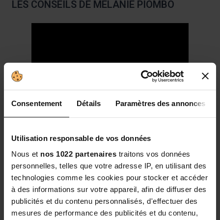
LES CONSEILS DE MELANIE PIOMBO
Consentement
Détails
Paramètres des annonces
Utilisation responsable de vos données
Nous et
nos 1022 partenaires
traitons vos données
personnelles, telles que votre adresse IP, en utilisant des
technologies comme les cookies pour stocker et accéder
Ce flacon contient 16 doses journalières de 30 ml
à des informations sur votre appareil, afin de diffuser des
Volume net : 500 ML.
publicités et du contenu personnalisés, d'effectuer des
Complément alimentaire avec édulcorant.
mesures de performance des publicités et du contenu,