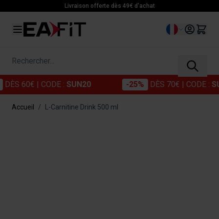
Allez au contenu
Livraison offerte dès 49€ d'achat
Langue
Rechercher...
60€
| CODE :
SUN20
-25%
DÈS 70€
| CODE :
SUN25
Accueil
/
L-Carnitine Drink 500 ml
Main image
Click to view image in fullscreen