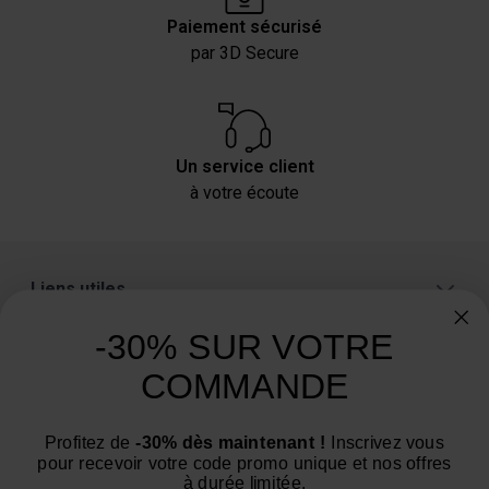
Paiement sécurisé
par 3D Secure
Un service client
à votre écoute
Liens utiles
A propos
-30% SUR VOTRE
Catégories
COMMANDE
Un conseil ? Une question ?
Profitez de
-30% dès maintenant !
Inscrivez vous
Nous contacter par email
pour recevoir votre code promo unique et nos offres
à durée limitée.