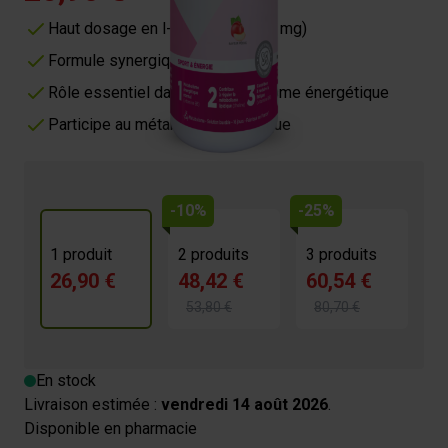
Haut dosage en l-carnitine (1500 mg)
Formule synergique
Rôle essentiel dans le métabolisme énergétique
Participe au métabolisme lipidique
-10%
-25%
1 produit
2 produits
3 produits
26,90 €
48,42 €
60,54 €
53,80 €
80,70 €
En stock
Livraison estimée :
vendredi 14 août 2026
.
Disponible en pharmacie