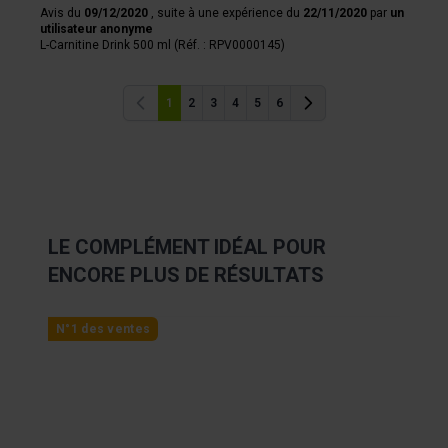
Avis du
09/12/2020
, suite à une expérience du
22/11/2020
par
un
utilisateur anonyme
L-Carnitine Drink 500 ml (Réf. : RPV0000145)
1
2
3
4
5
6
Précédent
Précédent
LE COMPLÉMENT IDÉAL POUR
ENCORE PLUS DE RÉSULTATS
Navigating through the elements of the carousel is possibl
Press to skip carousel
Press to go to carousel navigation
N°1 des ventes