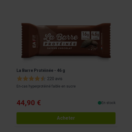
La Barre Protéinée - 46 g
EAFI
220 avis
En-cas hyperprotéiné faible en sucre
Proté
44,90 €
16
En stock
Acheter