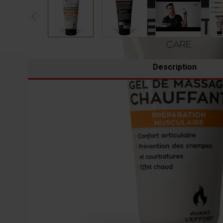
Description
POUR QUELS BÉNÉFICES ?
Destiné à mieux préparer votre corps à l’effort, le
Le GEL CHAUFFANT procure une agréable sensation de
RECOMMANDÉ POUR
: accélérer et optimiser l’échau
Volume Net 75 ml
Produit cosmétique - Marque française