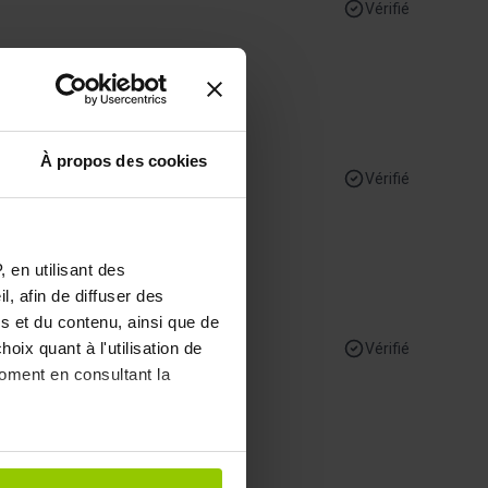
Vérifié
À propos des cookies
Vérifié
 en utilisant des
, afin de diffuser des
s et du contenu, ainsi que de
oix quant à l'utilisation de
Vérifié
moment en consultant la
à plusieurs mètres près