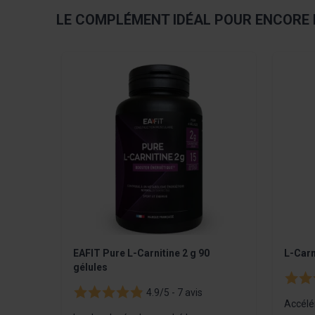
LE COMPLÉMENT IDÉAL POUR ENCORE 
Navigating through the elements of the carousel is pos
Press to skip carousel
EAFIT Pure L-Carnitine 2 g 90
L-Carn
gélules
4.9/5 -
7 avis
Accélé