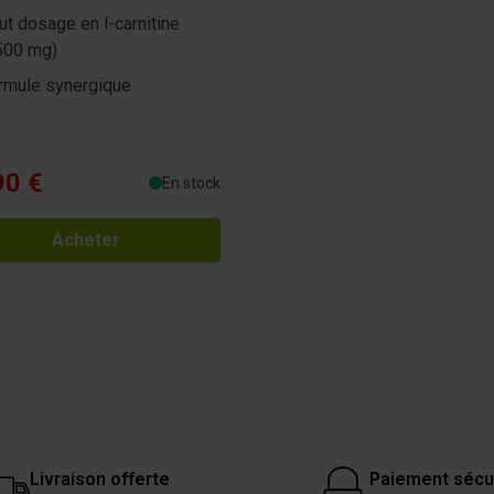
ut dosage en l-carnitine
500 mg)
rmule synergique
90 €
En stock
Acheter
Livraison offerte
Paiement sécu