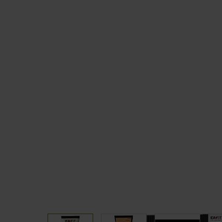
Sommeil
CLA
Coupe fai
TOUS NOS PACKS
PAUSE G
Packs Prise de muscle
Barres
Packs Prise de masse
Pancakes
Packs Sèche
Packs Minceur
Packs Perte de poids
Packs Endurance & Energie
View larger image
View larger image
View larger 