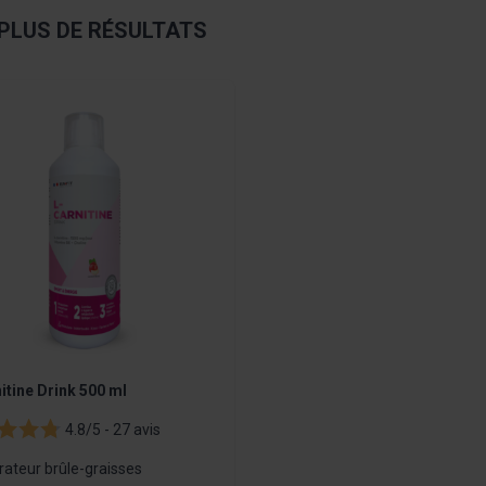
PLUS DE RÉSULTATS
sible using the tab key. You can skip the carousel or go straight
itine Drink 500 ml
4.8/5 -
27 avis
rateur brûle-graisses