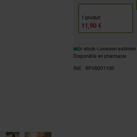
1 produit
m
11,90 €
OURMANDE
En stock
-
Livraison estimée 
Disponible en pharmacie
Réf. :
RPV0001100
image
View larger image
View larger image
View larger image
View larger im