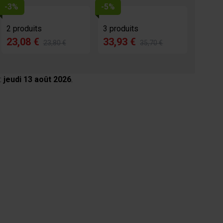
-3%
-5%
2 produits
3 produits
23,08 €
33,93 €
23,80 €
35,70 €
:
jeudi 13 août 2026
.
age
View larger image
View larger image