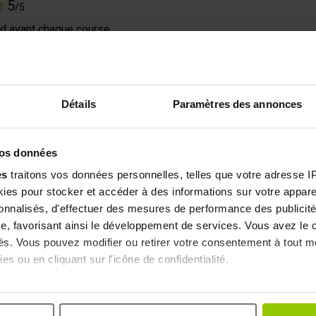
5
/5
nd avant chaque course
024
, suite à une expérience du
28/01/2024
par
frederic r.
ffant 75 ml (Réf. : RPV0001100)
Détails
Paramètres des annonces
4
/5
deur agéable
vos données
024
, suite à une expérience du
22/01/2024
par
thierry c.
es
traitons vos données personnelles, telles que votre adresse IP,
ffant 75 ml (Réf. : RPV0001100)
es pour stocker et accéder à des informations sur votre appareil
sonnalisés, d'effectuer des mesures de performance des publicité
5
e, favorisant ainsi le développement de services. Vous avez le ch
/5
ités. Vous pouvez modifier ou retirer votre consentement à tout 
es ou en cliquant sur l'icône de confidentialité.
023
, suite à une expérience du
20/10/2023
par
Etienne B.
ffant 75 ml (Réf. : RPV0001100)
imerions également :
ns sur votre localisation géographique qui peuvent être précises 