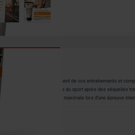
 GEL CHAUFFANT est le complément de vos entraînements et comp
 chaleur et permet la reprise du sport après des séquelles tr
ffement en vue d’une endurance maximale lors d’une épreuve inte