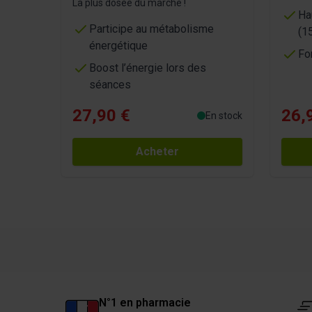
La plus dosée du marché !
Ha
Participe au métabolisme
(1
énergétique
Fo
Boost l’énergie lors des
séances
27,90 €
26,
En stock
Acheter
N°1 en pharmacie