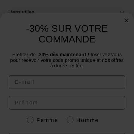
Liens utiles
A propos
-30% SUR VOTRE
Catégories
COMMANDE
Un conseil ? Une question ?
Profitez de
-30% dès maintenant !
Inscrivez vous
Nous contacter par email
pour recevoir votre code promo unique et nos offres
à durée limitée.
Email
Prénom
4.6
/
5
Genre
Femme
Homme