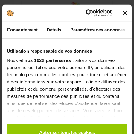
Consentement
Détails
Paramètres des annonces
Utilisation responsable de vos données
Nous et
nos 1022 partenaires
traitons vos données
personnelles, telles que votre adresse IP, en utilisant des
technologies comme les cookies pour stocker et accéder
à des informations sur votre appareil, afin de diffuser des
publicités et du contenu personnalisés, d'effectuer des
mesures de performance des publicités et du contenu,
ainsi que de réaliser des études d’audience, favorisant
ainsi le développement de services. Vous avez le choix
Quel est le rôle du collagène
quant à l'utilisation de vos données et à leurs finalités.
?
Vous pouvez modifier ou retirer votre consentement à
tout moment en consultant la Déclaration relative aux
Autoriser tous les cookies