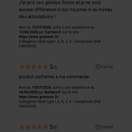
J'ai pris ces gélules 3mois et je ne vois
aucune différence ni sur ma peau ni au niveau
des articulations !
Avis du
15/07/2026
, suite à une expérience du
12/06/2026
par
Carmen F.
sur le site
https://www.granions.fr/
Collagène+ Multi type I, II, III, V, X - Comprimés (Réf. :
F4003093)
5
Vérifié
/5
produit conforme à ma commande
Avis du
13/07/2026
, suite à une expérience du
04/06/2026
par
Barbara P.
sur le site
https://www.granions.fr/
Collagène+ Multi type I, II, III, V, X - Comprimés (Réf. :
F4003093)
5
Vérifié
/5