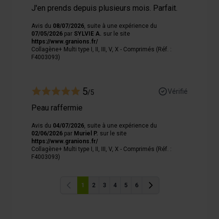
J'en prends depuis plusieurs mois. Parfait.
Avis du
08/07/2026
, suite à une expérience du
07/05/2026
par
SYLVIE A.
sur le site
https://www.granions.fr/
Collagène+ Multi type I, II, III, V, X - Comprimés (Réf. :
F4003093)
5
Vérifié
/5
Peau raffermie
Avis du
04/07/2026
, suite à une expérience du
02/06/2026
par
Muriel P.
sur le site
https://www.granions.fr/
Collagène+ Multi type I, II, III, V, X - Comprimés (Réf. :
F4003093)
1
2
3
4
5
6
Précédent
Précédent