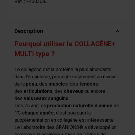
Réf. :
F4003093
Description
Pourquoi utiliser le COLLAGÈNE+
MULTI type ?
Le collagène est la protéine la plus abondante
dans l’organisme, présente notamment au niveau
de la
peau
, des
muscles
, des
tendons
,
des
articulations
, des
cheveux
ou encore
des
vaisseaux sanguins
.
Dès 25 ans, sa
production naturelle diminue
de
1%
chaque année
, c’est pourquoi la
supplémentation en collagène est intéressante.
Le Laboratoire des GRANIONS® a développé un
complexe synergique à base de 5 types de