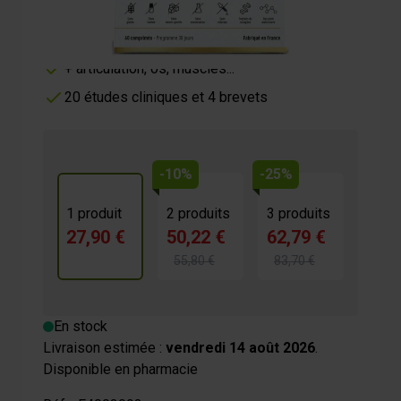
Action globale 10 en 1
Action sur la peau, cheveux et ongles
+ articulation, os, muscles...
20 études cliniques et 4 brevets
-10%
-25%
1 produit
2 produits
3 produits
27,90 €
50,22 €
62,79 €
55,80 €
83,70 €
En stock
Livraison estimée :
vendredi 14 août 2026
.
Disponible en pharmacie