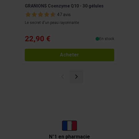
GRANIONS Coenzyme Q10 - 30 gélules
22 Vitam
compri
47 avis
Le secret d'un peau rayonnante
Augmente
22,90 €
24,9
En stock
Acheter
N°1 en pharmacie