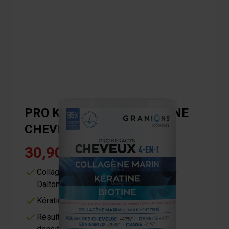
PRO KERACYS - COLLAGÈNE
CHEVEUX 4-EN-1 POUDRE
30,90 €
4.1/5 -
10 avis
Collagène marin hydrolysé type I (2000
Daltons)
Kératine ultra dosée
Résultats prouvés sur la croissance, la