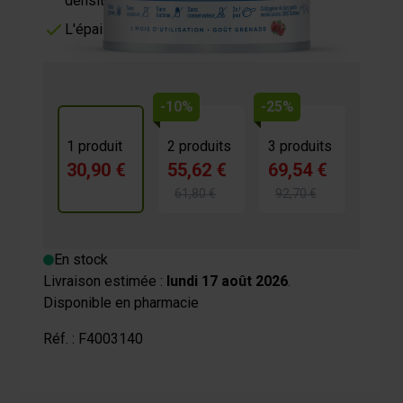
densité..
L'épaisseur et réduit la casse
-10%
-25%
1 produit
2 produits
3 produits
30,90 €
55,62 €
69,54 €
61,80 €
92,70 €
En stock
Livraison estimée :
lundi 17 août 2026
.
Disponible en pharmacie
Réf. :
F4003140