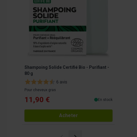
Shampoing Solide Certifié Bio - Purifiant -
Pro Kera
80 g
compri
6 avis
Pour cheveux gras
Formule 4
11,90 €
18,9
En stock
Acheter