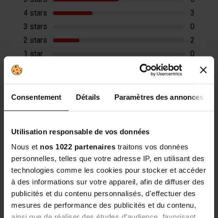
4 stars
3
3 stars
0
2 stars
2
1 star
0
Trier les avis
Consentement
Détails
Paramètres des annonces
Utilisation responsable de vos données
Nous et
nos 1022 partenaires
traitons vos données
2
Vérifié
personnelles, telles que votre adresse IP, en utilisant des
/5
technologies comme les cookies pour stocker et accéder
Pas damélioration pour linstant. Jen suis quà
à des informations sur votre appareil, afin de diffuser des
la fin de ma 1ère boite
publicités et du contenu personnalisés, d'effectuer des
Avis du
29/04/2026
, suite à une expérience du
mesures de performance des publicités et du contenu,
28/03/2026
par
Jacqueline L.
sur le site
ainsi que de réaliser des études d’audience, favorisant