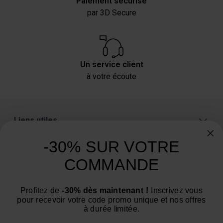
Paiement sécurisé
par 3D Secure
Un service client
à votre écoute
Liens utiles
A propos
-30% SUR VOTRE
Catégories
COMMANDE
Un conseil ? Une question ?
Profitez de
-30% dès maintenant !
Inscrivez vous
Nous contacter par email
pour recevoir votre code promo unique et nos offres
à durée limitée.