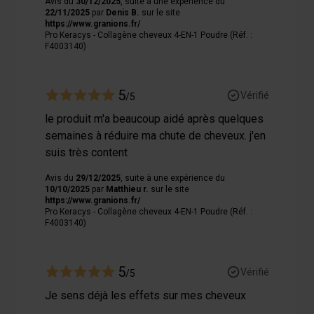
Avis du
30/12/2025
, suite à une expérience du
22/11/2025
par
Denis B.
sur le site
https://www.granions.fr/
Les cookies nous permettent de personnaliser le contenu
Pro Keracys - Collagène cheveux 4-EN-1 Poudre (Réf. :
et les annonces, afin de vous offrir des fonctionnalités
F4003140)
relatives aux médias sociaux et de nous permettre une
analyse du trafic. Nous partageons également des
5
informations sur votre utilisation de notre site avec nos
Vérifié
/5
partenaires de médias sociaux, de publicité et analyse,
le produit m'a beaucoup aidé après quelques
qui peuvent combiner celles-ci avec des informations
semaines à réduire ma chute de cheveux. j'en
autres que vous leur avez fournies par ailleurs ou
suis très content
collectées lors de votre utilisation de leurs services.
Avis du
29/12/2025
, suite à une expérience du
10/10/2025
par
Matthieu r.
sur le site
https://www.granions.fr/
Pro Keracys - Collagène cheveux 4-EN-1 Poudre (Réf. :
F4003140)
5
Vérifié
/5
Je sens déjà les effets sur mes cheveux