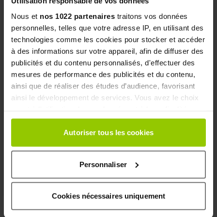
Utilisation responsable de vos données
dans les études cliniques).
Nous et
nos 1022 partenaires
traitons vos données
Peut-on associer ce produit avec d’autres
personnelles, telles que votre adresse IP, en utilisant des
technologies comme les cookies pour stocker et accéder
compléments Chondrostéo+ ?
à des informations sur votre appareil, afin de diffuser des
Oui, Chondrostéo+ Collagène Activ peut être associé à
publicités et du contenu personnalisés, d'effectuer des
d’autres produits de la gamme, dans le cadre d’une
mesures de performance des publicités et du contenu,
approche globale du confort articulaire. Demandez
ainsi que de réaliser des études d’audience, favorisant
conseil à un professionnel de santé pour choisir
ainsi le développement de services. Vous avez le choix
l’association la plus adaptée à votre situation.
quant à l'utilisation de vos données et à leurs finalités.
Vous pouvez modifier ou retirer votre consentement à
tout moment en consultant la Déclaration relative aux
Autoriser tous les cookies
Plus d’information
cookies ou en cliquant sur l'icône de confidentialité.
Qualités et caractéristiques environnementales de
Personnaliser
Si vous le permettez, nous aimerions également :
l’emballage :
Collecter des informations sur votre localisation
Analyse complète des qualités et caractéristiques
géographique qui peuvent être précises à plusieurs
Cookies nécessaires uniquement
environnementales de l’emballage en cours de
mètres près
finalisation.
Identifier votre appareil en l'analysant activement