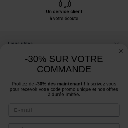
Un service client
à votre écoute
Liens utiles
A propos
-30% SUR VOTRE
Catégories
COMMANDE
Un conseil ? Une question ?
Profitez de
-30% dès maintenant !
Inscrivez vous
Nous contacter par email
pour recevoir votre code promo unique et nos offres
à durée limitée.
Email
Prénom