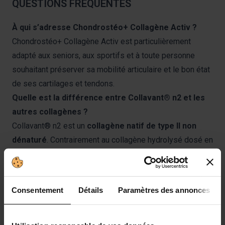
QUESTIONS FRÉQUENTES
À qui s’adresse Chondrostéo+ Collagène Activ ?
Chondrostéo+ Collagène Activ est particulièrement
adapté aux seniors, aux sportifs et à toute personne
souhaitant préserver sa mobilité articulaire et le bon état
de ses cartilages et tendons.
Quelle est la différence entre Collavant® n2 et les
autres collagènes ?
Collavant® n2 est un
collagène natif de type II non
dénaturé
. Contrairement au collagène hydrolysé dosé en
grammes, il conserve sa structure tridimensionnelle et
ses épitopes, ce qui permet une
reconnaissance
spécifique par le système immunitaire
via le
Consentement
Détails
Paramètres des annonces
mécanisme de tolérance orale. Il agit ainsi sur l’aspect
immunitaire lié à la dégradation du collagène articulaire,
avec une efficacité observée à faible dose (40 mg/jour