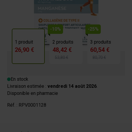
26,90 €
4.3/5 -
43 avis
-10%
-25%
1 produit
2 produits
3 produits
26,90 €
48,42 €
60,54 €
53,80 €
80,70 €
En stock
Livraison estimée :
vendredi 14 août 2026
.
Disponible en pharmacie
Réf. :
RPV0001128