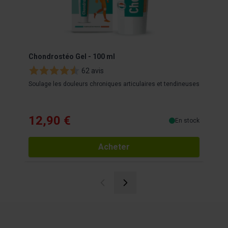
Chondrostéo Gel - 100 ml
Chon
62 avis
Soulage les douleurs chroniques articulaires et tendineuses
Innova
12,90 €
12
En stock
Acheter