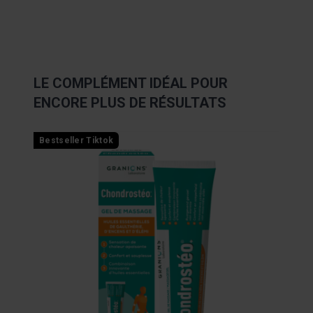
LE COMPLÉMENT IDÉAL POUR
ENCORE PLUS DE RÉSULTATS
Navigating through the elements of the carousel is possibl
Press to skip carousel
Press to go to carousel navigation
Bestseller Tiktok