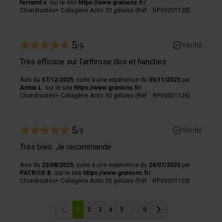
fernand v.
sur le site
https://www.granions.fr/
Chondrostéo+ Collagène Activ 30 gélules (Réf. : RPV0001128)
5
Vérifié
/5
Très efficace sur l’arthrose dos et hanches
Avis du
07/12/2025
, suite à une expérience du
05/11/2025
par
Annie L.
sur le site
https://www.granions.fr/
Chondrostéo+ Collagène Activ 30 gélules (Réf. : RPV0001128)
5
Vérifié
/5
Très bien. Je recommande
Avis du
23/08/2025
, suite à une expérience du
24/07/2025
par
PATRICK B.
sur le site
https://www.granions.fr/
Chondrostéo+ Collagène Activ 30 gélules (Réf. : RPV0001128)
1
2
3
4
5
...
9
Précédent
Précédent